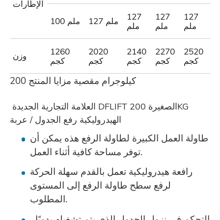
الإطارات
127
127
127
1
127 ملم
100 ملم
م
ملم
ملم
ملم
1260
2020
2140
2270
2520
3
وزن
م
كجم
كجم
كجم
كجم
كجم
200 كيلوجرام مقصية مزايا المنتج
العلامة التجارية الجديدة DFLIFT الصغيرة 200KG
الهيدروليكية رفع الجدول / عربة
طاولة العمل الكبيرة لطاولة الرفع هذه يمكن أن
توفر مساحة كافية أثناء العمل.
رافعة هيدروليكية تعمل بالقدم سهلة الحركة
لرفع سطح طاولة الرفع إلى المستوى
المطلوب.
التحكم في نزول الجدول الذي يتم تشغيله يدويًا ،