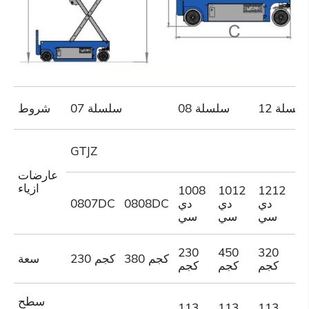
1 سلسلة
08 سلسلة
07 سلسلة
شروط
GTJZ
عارضات
ازياء
1008
1012
1212
1
دي
دي
دي
0808DC
0807DC
د
سي
سي
سي
230
450
320
3
380 كجم
230 كجم
سعة
م
كجم
كجم
كجم
سطح
113
113
113
1