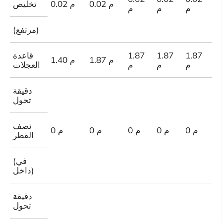
0.02 م
0.02 م
تخليص
م
م
م
م
(مرتفع)
1
1.87
1.87
1.87
قاعدة
1.87 م
1.40 م
م
م
م
م
العجلات
دقيقة
تحول
نصف
0 م
0 م
0 م
0 م
0 م
القطر
(في
داخل)
دقيقة
تحول