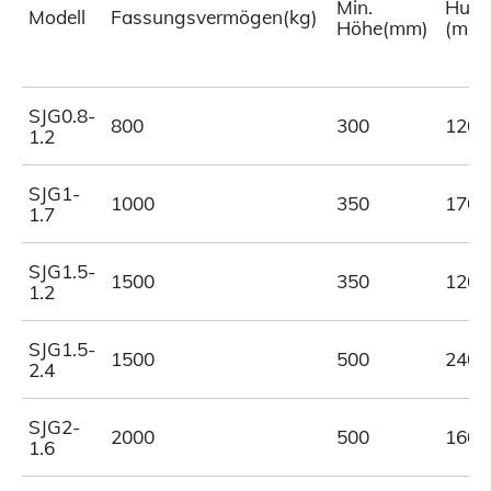
Min.
Hubh
Modell
Fassungsvermögen(kg)
Höhe(mm)
(mm
SJG0.8-
800
300
1200
1.2
SJG1-
1000
350
1700
1.7
SJG1.5-
1500
350
1200
1.2
SJG1.5-
1500
500
2400
2.4
SJG2-
2000
500
1600
1.6