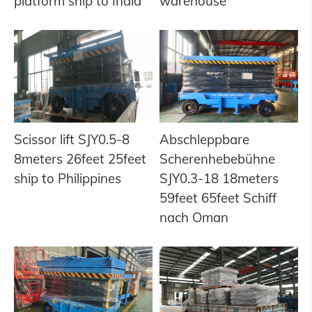
platform ship to India
warehouse
Scissor lift SJY0.5-8
Abschleppbare
8meters 26feet 25feet
Scherenhebebühne
ship to Philippines
SJY0.3-18 18meters
59feet 65feet Schiff
nach Oman