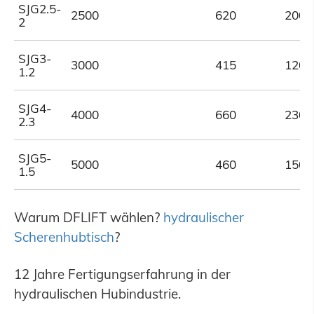
SJG2.5-
2500
620
2000
2
SJG3-
3000
415
1200
1.2
SJG4-
4000
660
2300
2.3
SJG5-
5000
460
1500
1.5
Warum DFLIFT wählen?
hydraulischer
Scherenhubtisch
?
12 Jahre Fertigungserfahrung in der
hydraulischen Hubindustrie.