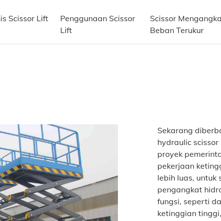
is Scissor Lift
Penggunaan Scissor
Scissor Mengangka
Lift
Beban Terukur
Sekarang diberb
hydraulic scissor
proyek pemerinta
pekerjaan keting
lebih luas, untuk
pengangkat hidro
fungsi, seperti
ketinggian tingg