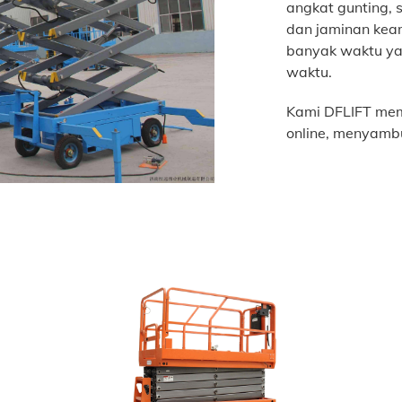
angkat gunting,
dan jaminan keam
banyak waktu yan
waktu.
Kami DFLIFT mem
online, menyamb