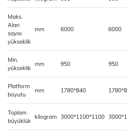
Maks.
Alan
mm
6000
6000
sayısı
yükseklik
Min.
mm
950
950
yükseklik
Platform
mm
1780*840
1780*84
boyutu
Toplam
kilogram
3000*1100*1100
3000*11
büyüklük