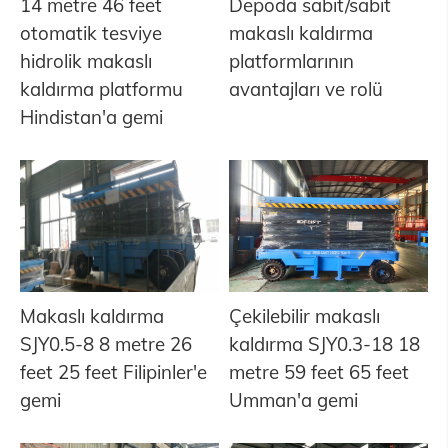
14 metre 46 feet
Depoda sabit/sabit
otomatik tesviye
makaslı kaldırma
hidrolik makaslı
platformlarının
kaldırma platformu
avantajları ve rolü
Hindistan'a gemi
Makaslı kaldırma
Çekilebilir makaslı
SJY0.5-8 8 metre 26
kaldırma SJY0.3-18 18
feet 25 feet Filipinler'e
metre 59 feet 65 feet
gemi
Umman'a gemi