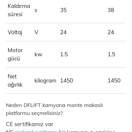
Kaldırma
s
35
38
süresi
Voltaj
V
24
24
Motor
kw
1.5
1.5
gücü
Net
kilogram
1450
1450
ağırlık
Neden DFLIFT kamyona monte makaslı
platformu seçmelisiniz?
CE sertifikamız var