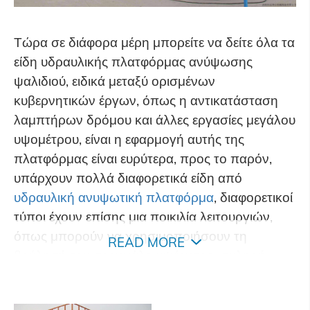
Τώρα σε διάφορα μέρη μπορείτε να δείτε όλα τα
είδη υδραυλικής πλατφόρμας ανύψωσης
ψαλιδιού, ειδικά μεταξύ ορισμένων
κυβερνητικών έργων, όπως η αντικατάσταση
λαμπτήρων δρόμου και άλλες εργασίες μεγάλου
υψομέτρου, είναι η εφαρμογή αυτής της
πλατφόρμας είναι ευρύτερα, προς το παρόν,
υπάρχουν πολλά διαφορετικά είδη από
υδραυλική ανυψωτική πλατφόρμα
, διαφορετικοί
τύποι έχουν επίσης μια ποικιλία λειτουργιών,
όπως μπορούν να χρησιμοποιήσουν τη
READ MORE
βούλησή του σε μεγάλο υψόμετρο, σκληρή,
περιστροφή 360 μοιρών πλατφόρμας
ανύψωσης ψαλιδιού, τόσο βολική για τους