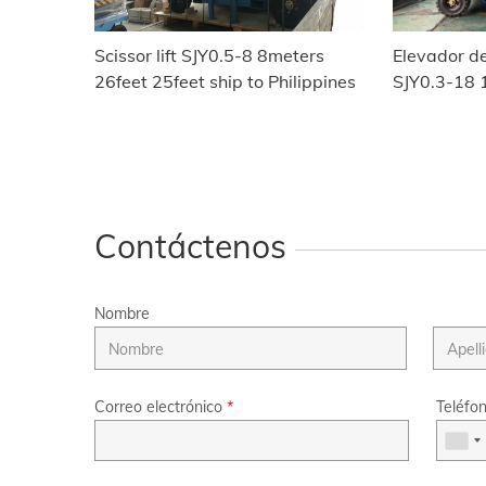
Scissor lift SJY0.5-8 8meters
Elevador de
26feet 25feet ship to Philippines
SJY0.3-18 
pies barco
Contáctenos
Nombre
Correo electrónico
*
Teléfo