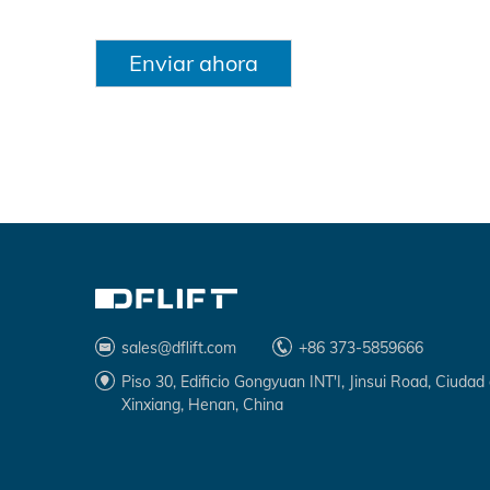
Enviar ahora
sales@dflift.com
+86 373-5859666
Piso 30, Edificio Gongyuan INT'I, Jinsui Road, Ciudad
Xinxiang, Henan, China