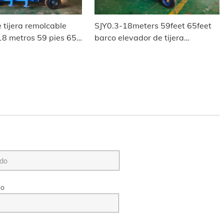
 tijera remolcable
SJY0.3-18meters 59feet 65feet
18 metros 59 pies 65
barco elevador de tijera
 a Omán
remolcable a Chittagong,
Bangladesh.
no