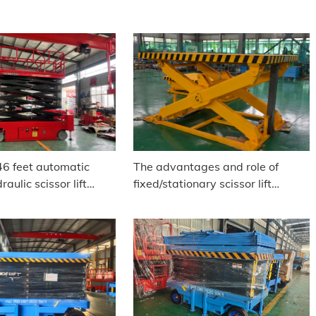
46 feet automatic
The advantages and role of
raulic scissor lift
fixed/stationary scissor lift
ip to India
platforms in warehouse