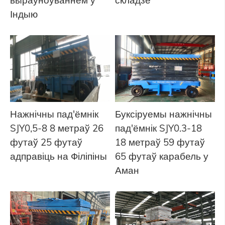
Індыю
Нажнічны пад'ёмнік
Буксіруемы нажнічны
SJY0,5-8 8 метраў 26
пад'ёмнік SJY0.3-18
футаў 25 футаў
18 метраў 59 футаў
адправіць на Філіпіны
65 футаў карабель у
Аман