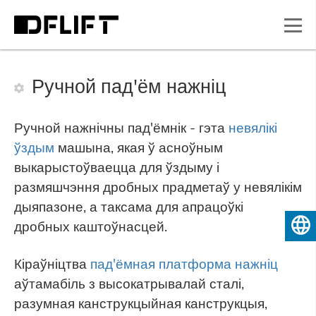
Ручной пад'ём нажніц
Ручной нажнічны пад'ёмнік - гэта
невялікі
ўздым
машына, якая ў асноўным
выкарыстоўваецца для ўздыму і
размяшчэння дробных прадметаў у невялікім
дыяпазоне, а таксама для апрацоўкі
дробных каштоўнасцей.
Беларуская мова
Кіраўніцтва
пад'ёмная платформа нажніц
аўтамабіль з высокатрывалай сталі,
разумная канструкцыйная канструкцыя,