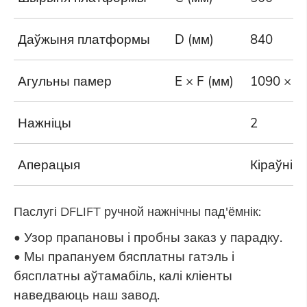
Даўжыня платформы
D (мм)
840
Агульны памер
E × F (мм)
1090 × 5
Нажніцы
2
Аперацыя
Кіраўніц
Паслугі DFLIFT ручной нажнічны пад'ёмнік:
• Узор прапановы і пробны заказ у парадку.
• Мы прапануем бясплатны гатэль і
бясплатны аўтамабіль, калі кліенты
наведваюць наш завод.