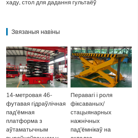
хаду, стол для дадання гультаёў
Звязаныя навіны
14-метровая 46-
Перавагі і роля
футавая гідраўлічная
фіксаваных/
пад'ёмная
стацыянарных
платформа з
нажнічных
аўтаматычным
пад'ёмнікаў на
выраўноўваннем у
складзе