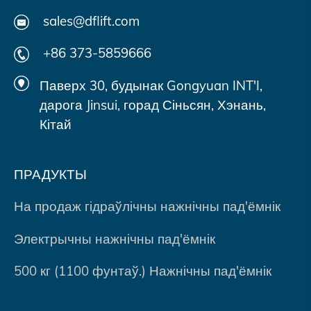
sales@dflift.com
+86 373-5859666
Паверх 30, будынак Gongyuan INT'I,
дарога Jinsui, горад Сіньсян, Хэнань,
Кітай
ПРАДУКТЫ
На продаж гідраўлічны нажнічны пад'ёмнік
Электрычны нажнічны пад'ёмнік
500 кг (1100 фунтаў.) Нажнічны пад'ёмнік