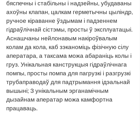
бяспечны і стабільны і надзейны, убудаваны
ахоўны клапан, цалкам герметычны цыліндр,
ручное кіраванне ўздымам і падзеннем
гідраўлічнай сістэмы, просты ў эксплуатацыі.
Аснашчаны нейлонавым накіроўвалым
колам да кола, каб зэканоміць фізічную сілу
аператара, а таксама можа абараніць колы і
груз. Унікальная канструкцыя гідраўлічнага
помпы, просты помпа для пагрузкі і разгрузкі
трубаправодаў для падтрымання ідэальнай
вышыні; З унікальным эрганамічным
дызайнам аператар можа камфортна
працаваць.