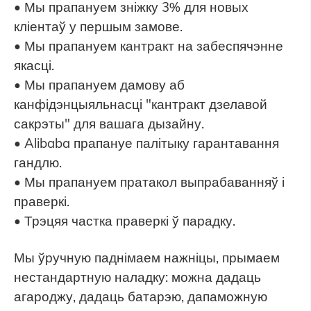
• Мы прапануем зніжку 3% для новых
кліентаў у першым замове.
• Мы прапануем кантракт на забеспячэнне
якасці.
• Мы прапануем дамову аб
канфідэнцыяльнасці "кантракт дзелавой
сакрэты" для вашага дызайну.
• Alibaba прапануе палітыку гарантавання
гандлю.
• Мы прапануем пратакол выпрабаванняў і
праверкі.
• Трэцяя частка праверкі ў парадку.
Мы ўручную паднімаем нажніцы, прымаем
нестандартную наладку: можна дадаць
агароджу, дадаць батарэю, дапаможную