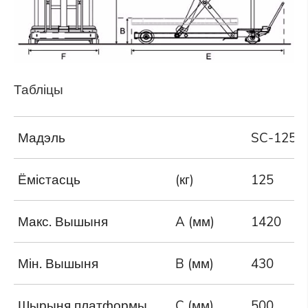
Табліцы
Мадэль
SC-125-
Ёмістасць
(кг)
125
Макс. Вышыня
A (мм)
1420
Мін. Вышыня
B (мм)
430
Шырыня платформы
C (мм)
500