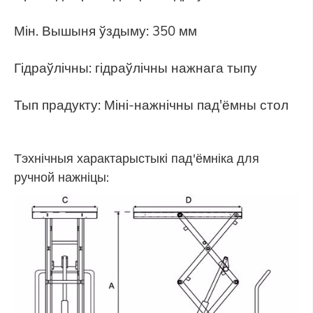
Мін. Вышыня ўздыму: 350 мм
Гідраўлічны: гідраўлічны нажнага тыпу
Тып прадукту: Міні-нажнічны пад'ёмны стол
Тэхнічныя характарыстыкі пад'ёмніка для
ручной нажніцы: