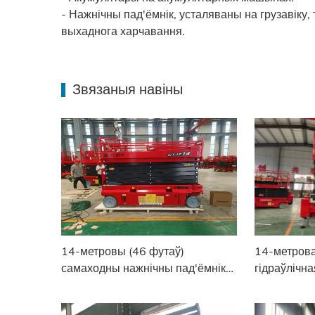
- Нажнічны пад'ёмнік, усталяваны на грузавіку
выхаднога харчавання.
Звязаныя навіны
14-метровы (46 футаў)
14-метров
самаходны нажнічны пад'ёмнік
гідраўлічн
грузападымальнасцю 320 кг
платформа
адпраўлены ў Фейсалабад,
выраўноўв