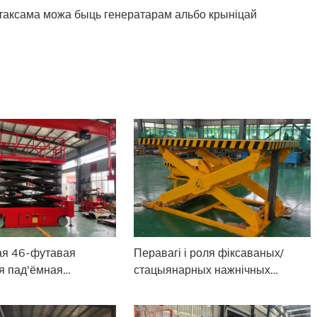
, таксама можа быць генератарам альбо крыніцай
ая 46-футавая
Перавагі і роля фіксаваных/
ая пад'ёмная
стацыянарных нажнічных
 з аўтаматычным
пад'ёмнікаў на складзе
аннем у Індыю