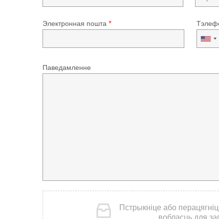
Электронная пошта
*
Тэлеф
Паведамленне
Пстрыкніце або перацягніц
вобласць для заг