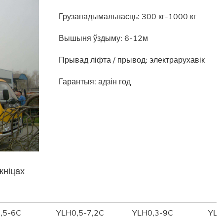
Грузападымальнасць: 300 кг-1000 кг
Вышыня ўздыму: 6-12м
Прывад ліфта / прывод: электрарухавік
Гарантыя: адзін год
жніцах
,5-6C
YLH0,5-7,2C
YLH0,3-9C
YL