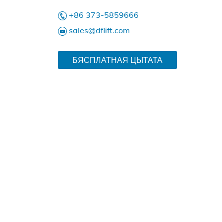
+86 373-5859666
sales@dflift.com
БЯСПЛАТНАЯ ЦЫТАТА
H0,5-9C
YLH1-9C