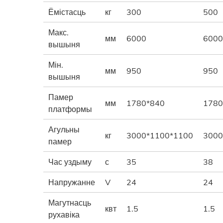
Ёмістасць
кг
300
500
Макс.
мм
6000
6000
вышыня
Мін.
мм
950
950
вышыня
Памер
мм
1780*840
1780
платформы
Агульны
кг
3000*1100*1100
3000
памер
Час уздыму
с
35
38
Напружанне
V
24
24
Магутнасць
квт
1.5
1.5
рухавіка