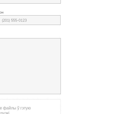
он
е файлы ў гэтую
рузкі.