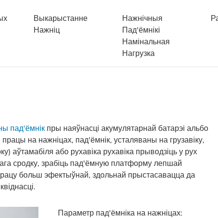
ых
Выкарыстанне
Нажнічныя
Р
Нажніц
Пад'ёмнікі
Намінальная
Нагрузка
ны пад'ёмнік
пры наяўнасці акумулятарнай батарэі альбо
рацы на нажніцах, пад'ёмнік, усталяваны на грузавіку,
у) аўтамабіля або рухавіка рухавіка прыводзіць у рух
га сродку, зрабіць пад'ёмную платформу лепшай
 працу больш эфектыўнай, здольнай прыстасавацца да
квіднасці.
Параметр пад'ёмніка на нажніцах: