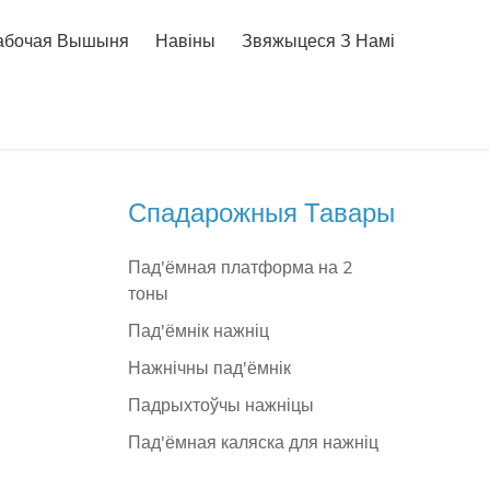
абочая Вышыня
Навіны
Звяжыцеся З Намі
Спадарожныя Тавары
Пад'ёмная платформа на 2
тоны
Пад'ёмнік нажніц
Нажнічны пад'ёмнік
Падрыхтоўчы нажніцы
Пад'ёмная каляска для нажніц