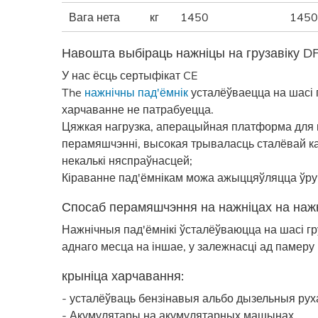
Вага нета
кг
1450
1450
Навошта выбіраць нажніцы на грузавіку D
У нас ёсць сертыфікат CE
The
нажнічны пад'ёмнік
усталёўваецца на шасі гр
харчаванне не патрабуецца.
Цяжкая нагрузка, аперацыйная платформа для н
перамяшчэнні, высокая трываласць сталёвай ка
некалькі няспраўнасцей;
Кіраванне пад'ёмнікам можа ажыццяўляцца ўруч
Спосаб перамяшчэння на нажніцах на нажн
Нажнічныя пад'ёмнікі ўсталёўваюцца на шасі гр
аднаго месца на іншае, у залежнасці ад памеру
крыніца харчавання:
- усталёўваць бензінавыя альбо дызельныя руха
- Акумулятары на акумулятарных машынах.