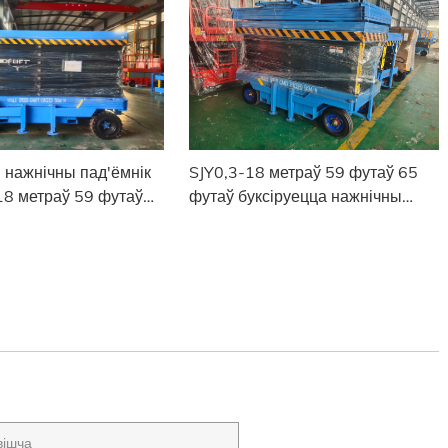
 нажнічны пад'ёмнік
SJY0,3-18 метраў 59 футаў 65
18 метраў 59 футаў
футаў буксіруецца нажнічны
арабель у Аман
пад'ёмнік у Чыттагонг,
Бангладэш.