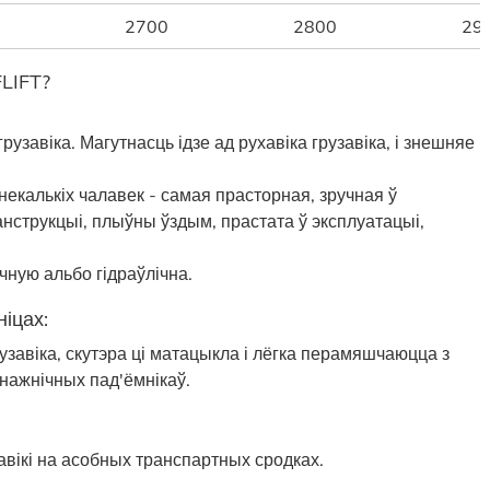
2700
2800
29
FLIFT?
узавіка. Магутнасць ідзе ад рухавіка грузавіка, і знешняе
екалькіх чалавек - самая прасторная, зручная ў
нструкцыі, плыўны ўздым, прастата ў эксплуатацыі,
ную альбо гідраўлічна.
іцах:
узавіка, скутэра ці матацыкла і лёгка перамяшчаюцца з
 нажнічных пад'ёмнікаў.
вікі на асобных транспартных сродках.