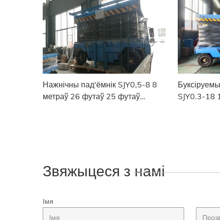
Пакістан
Нажнічны пад'ёмнік SJY0,5-8 8
Буксіруемы
метраў 26 футаў 25 футаў
SJY0.3-18 
адправіць на Філіпіны
65 футаў к
Звяжыцеся з намі
Імя