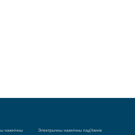
ны нажнічны
Электрычны нажнічны пад'ёмнік