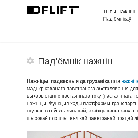
Тыпы Нажнічн
Пад'ёмнікаў
>
Выкарыстанне нажніц
>
Пад'ёмнік нажніц
Пад'ёмнік нажніц
Нажніцы, падвесныя да грузавіка
гэта
нажніч
мадыфікаванага паветранага абсталявання для п
выкарыстанне пастаяннага току (пастаяннага ток
нажніцы. Функцыя хады платформы транспартна
гнуткасцю і ўсхваляванай, зрабіць паветраную
шырокай плошчы, вялікай паветранай працай лі