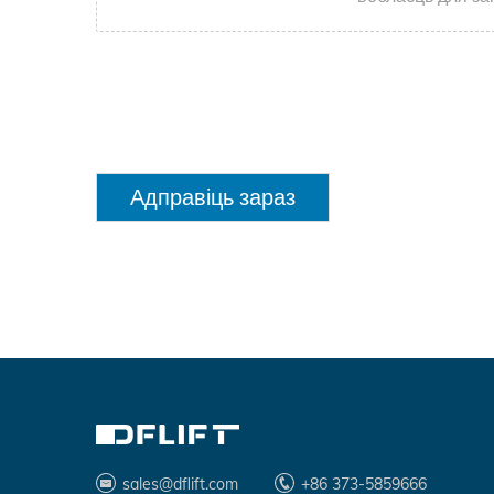
Адправіць зараз
sales@dflift.com
+86 373-5859666