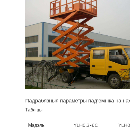
Падрабязныя параметры пад'ёмніка на на
Табліцы
Мадэль
YLH0,3-6C
YLH0