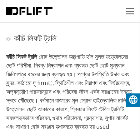
কাঁচি লিফট ট্রলি
কাঁচি লিফট ট্রলি
ছোট উত্তোলন যন্ত্রপাতি হ'ল মূলত উত্তোলনের
ছোট পরিসীমা, নিবন্ধ নিষ্কাশন এবং ব্যবহৃত ছোট ছোট মূল্যবান
জিনিসপত্র বহনের জন্য ব্যবহৃত হয়। পণ্যের উপস্থিতি উদার এবং
সুন্দর, কাঠামো দৃ firm়, স্থিতিশীল এবং নিরাপদ এবং নির্ভরযোগ্য,
অভ্যন্তরীণ পারফরম্যান্স এবং পরিষেবা জীবন একই সরঞ্জামের উন্নত
স্তরে পৌঁছেছে। বর্তমানে বাজারের মূল স্রোত হাইড্রোলিক চালিত
বাংলা
উত্তোলন, ছোট আকারের কারণে, স্কিজার লিফট টেবিল ট্রলিটি
সহজলভ্যভাবে পরিবহন, গুদাম পরিচালনা, গ্রন্থাগার, সুপার মার্কেট
এবং সাধারণ ছোট সরঞ্জাম উত্পাদনতে ব্যবহৃত হয় used