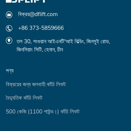
বিক্রয়@dflift.com
+86 373-5859666
তল 30, গংগুয়ান আইএনটি'আই বিল্ডিং, জিনসুই রোড,
জিনসিয়াং সিটি, হেনান, চীন
পণ্য
বিক্রয়ের জন্য জলবাহী কাঁচি লিফট
বৈদ্যুতিক কাঁচি লিফট
500 কেজি (1100 পাউন্ড।) কাঁচি লিফট