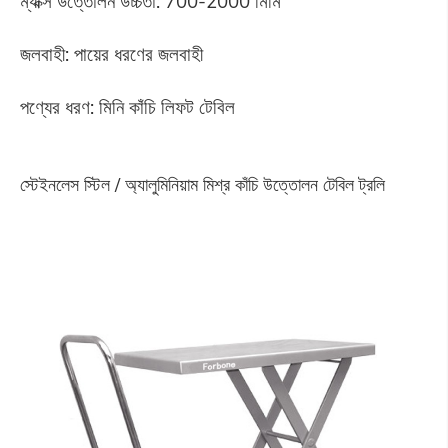
ম্যাক্স উত্তোলন উচ্চতা: 700-2000 মিমি
জলবাহী: পায়ের ধরণের জলবাহী
পণ্যের ধরণ: মিনি কাঁচি লিফট টেবিল
স্টেইনলেস স্টিল / অ্যালুমিনিয়াম মিশ্র কাঁচি উত্তোলন টেবিল ট্রলি