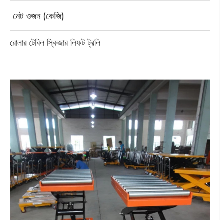
নেট ওজন (কেজি)
রোলার টেবিল স্কিজার লিফট ট্রলি