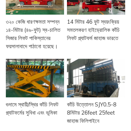
৩২০ কেজি ধারণক্ষমতা সম্পন্ন
14 মিটার 46 ফুট স্বয়ংক্রিয়
১৪-মিটার (৪৬-ফুট) স্ব-চালিত
সমতলকরণ হাইড্রোলিক কাঁচি
সিজার লিফট পাকিস্তানের
লিফট প্ল্যাটফর্ম জাহাজ ভারতে
ফয়সালাবাদে পাঠানো হয়েছে।
গুদামে স্থায়ী/স্থির কাঁচি লিফট
কাঁচি উত্তোলন SJY0.5-8
প্ল্যাটফর্মের সুবিধা এবং ভূমিকা
8মিটার 26feet 25feet
জাহাজ ফিলিপাইনে