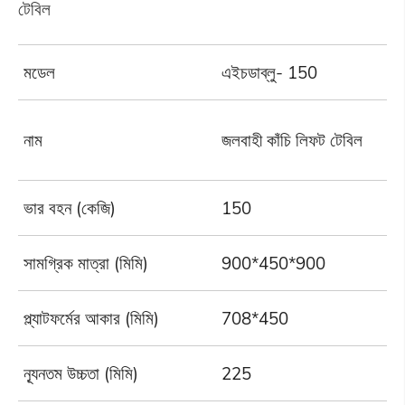
টেবিল
মডেল
এইচডাব্লু- 150
H
নাম
জলবাহী কাঁচি লিফট টেবিল
ভার বহন (কেজি)
150
3
সামগ্রিক মাত্রা (মিমি)
900*450*900
1
প্ল্যাটফর্মের আকার (মিমি)
708*450
8
ন্যূনতম উচ্চতা (মিমি)
225
2