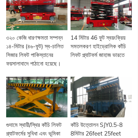
৩২০ কেজি ধারণক্ষমতা সম্পন্ন
14 মিটার 46 ফুট স্বয়ংক্রিয়
১৪-মিটার (৪৬-ফুট) স্ব-চালিত
সমতলকরণ হাইড্রোলিক কাঁচি
সিজার লিফট পাকিস্তানের
লিফট প্ল্যাটফর্ম জাহাজ ভারতে
ফয়সালাবাদে পাঠানো হয়েছে।
গুদামে স্থায়ী/স্থির কাঁচি লিফট
কাঁচি উত্তোলন SJY0.5-8
প্ল্যাটফর্মের সুবিধা এবং ভূমিকা
8মিটার 26feet 25feet