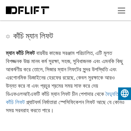
কাঁচি ম্যান লিফট
ম্যান কাঁচি লিফট
বায়বীয় কাজের সরঞ্জাম পরিচালিত, এটি মূলত
বিপজ্জনক উচ্চ মানব কর্ম সুরক্ষা, সহজ, সুবিধাজনক এবং এমনকি কিছু
আকর্ষণীয় করে তোলে, সিজার ম্যান লিফটের সুন্দর উপস্থিতি এবং
এরগোনমিক ডিজাইনের হেরফের রয়েছে, কেবল সুরক্ষাকে আরও
উন্নত করে না এবং প্রচুর শ্রমের সময় সাফ করে দেয়
ডিএফএলআইএফটি কাঁচি ম্যান লিফট চীন পেশাদার থেকে
বৈদ্যুতিক
বাংলা
কাঁচি লিফট
প্ল্যাটফর্ম নির্মাতারা স্পেসিফিকেশন লিফট আছে যে কোনও
সময় সরবরাহ করতে পারে।