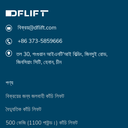
বিক্রয়@dflift.com
+86 373-5859666
তল 30, গংগুয়ান আইএনটি'আই বিল্ডিং, জিনসুই রোড,
জিনসিয়াং সিটি, হেনান, চীন
পণ্য
বিক্রয়ের জন্য জলবাহী কাঁচি লিফট
বৈদ্যুতিক কাঁচি লিফট
500 কেজি (1100 পাউন্ড।) কাঁচি লিফট