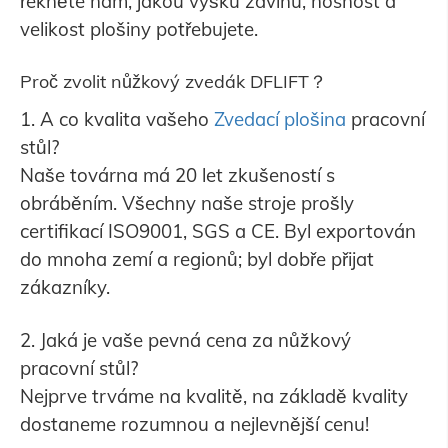
řekněte nám, jakou výšku zdvihu, nosnost a
velikost plošiny potřebujete.
Proč zvolit nůžkový zvedák DFLIFT？
1. A co kvalita vašeho
Zvedací plošina
pracovní
stůl?
Naše továrna má 20 let zkušeností s
obráběním. Všechny naše stroje prošly
certifikací ISO9001, SGS a CE. Byl exportován
do mnoha zemí a regionů; byl dobře přijat
zákazníky.
2. Jaká je vaše pevná cena za nůžkový
pracovní stůl?
Nejprve trváme na kvalitě, na základě kvality
dostaneme rozumnou a nejlevnější cenu!