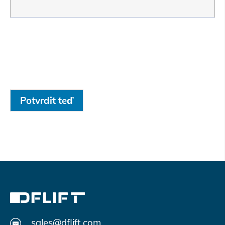
Potvrdit teď
sales@dflift.com