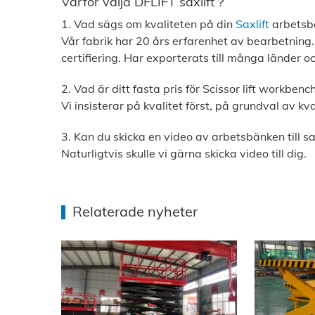
Varför välja DFLIFT saxlift？
1. Vad sägs om kvaliteten på din
Saxlift
arbetsb
Vår fabrik har 20 års erfarenhet av bearbetning
certifiering. Har exporterats till många länder o
2. Vad är ditt fasta pris för Scissor lift workbenc
Vi insisterar på kvalitet först, på grundval av kval
3. Kan du skicka en video av arbetsbänken till sa
Naturligtvis skulle vi gärna skicka video till dig.
Relaterade nyheter