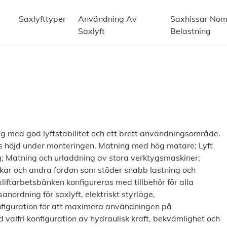
Saxlyfttyper
Användning Av
Saxhissar Nomi
Saxlyft
Belastning
ning med god lyftstabilitet och ett brett användningsområde.
ets höjd under monteringen. Matning med hög matare; Lyft
g; Matning och urladdning av stora verktygsmaskiner;
ckar och andra fordon som stöder snabb lastning och
iftarbetsbänken konfigureras med tillbehör för alla
ordning för saxlyft, elektriskt styrläge,
konfiguration för att maximera användningen på
 valfri konfiguration av hydraulisk kraft, bekvämlighet och