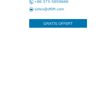
+86 373-5859666
sales@dflift.com
GRATIS OFFERT