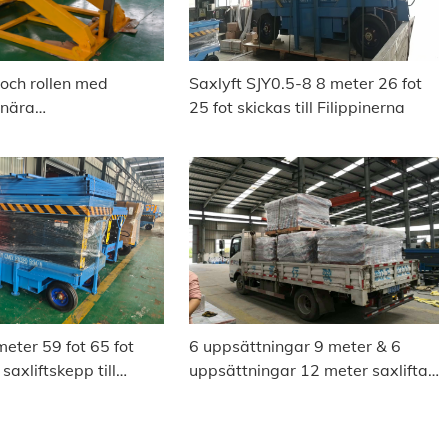
och rollen med
Saxlyft SJY0.5-8 8 meter 26 fot
onära
25 fot skickas till Filippinerna
ttformar i lager
eter 59 fot 65 fot
6 uppsättningar 9 meter & 6
saxliftskepp till
uppsättningar 12 meter saxliftar
, Bangladesh.
skepp till Apapa, Nigeria