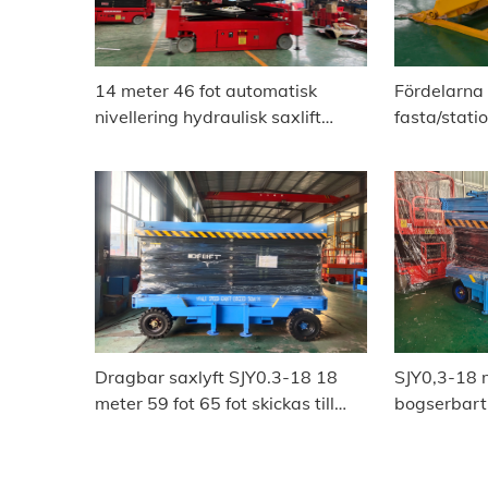
14 meter 46 fot automatisk
Fördelarna 
nivellering hydraulisk saxlift
fasta/stati
plattformsfartyg till Indien
saxlyftspla
Dragbar saxlyft SJY0.3-18 18
SJY0,3-18 m
meter 59 fot 65 fot skickas till
bogserbart 
Oman
Chittagong