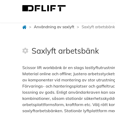
>
Användning av saxlyft
>
Saxlyft arbetsbänk
Saxlyft arbetsbänk
Scissor lift workbänk är en slags lastlyftutrust
Material online och offline; Justera arbetsstyck
av komponenter vid montering av stor utrustnin
Förvarings- och hanteringsplatser och gaffeltru
lossning av gods. Enligt användarkraven kan saxl
kombinationer, såsom stationär säkerhetsskyddsan
arbetsplattformsform, kraftform etc. Välj rätt 
saxlyftarbetsbänken. Stationär lyftplattform med