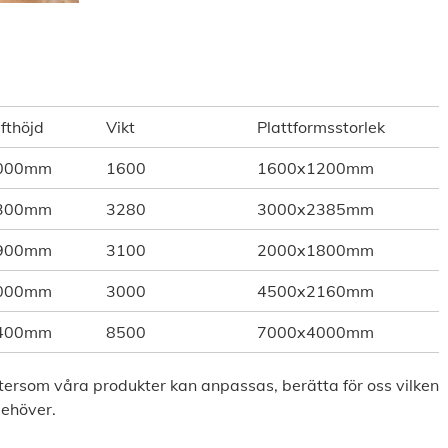
fthöjd
Vikt
Plattformsstorlek
000mm
1600
1600x1200mm
300mm
3280
3000x2385mm
900mm
3100
2000x1800mm
000mm
3000
4500x2160mm
400mm
8500
7000x4000mm
ftersom våra produkter kan anpassas, berätta för oss vilken
behöver.