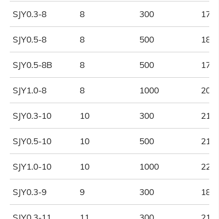
SJY0.3-8
8
300
175
SJY0.5-8
8
500
180
SJY0.5-8B
8
500
175
SJY1.0-8
8
1000
200
SJY0.3-10
10
300
210
SJY0.5-10
10
500
210
SJY1.0-10
10
1000
220
SJY0.3-9
9
300
180
SJY0.3-11
11
300
210