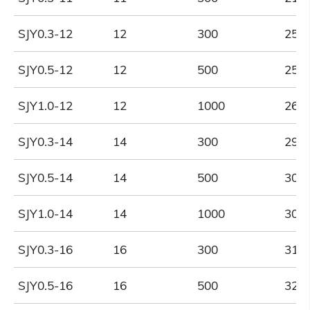
SJY0.3-12
12
300
255
SJY0.5-12
12
500
255
SJY1.0-12
12
1000
260
SJY0.3-14
14
300
299
SJY0.5-14
14
500
305
SJY1.0-14
14
1000
305
SJY0.3-16
16
300
315
SJY0.5-16
16
500
320