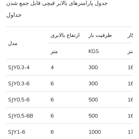
جدول پارامترهای بالابر قیچی قابل جمع شدن
جداول
ز کار
ظرفیت بار
ارتفاع بالابری
مدل
 متر
KGS
متر
SJY0.3-4
4
300
164
SJY0.3-6
6
300
164
SJY0.5-6
6
500
164
SJY0.5-6B
6
500
164
SJY1-6
6
1000
170