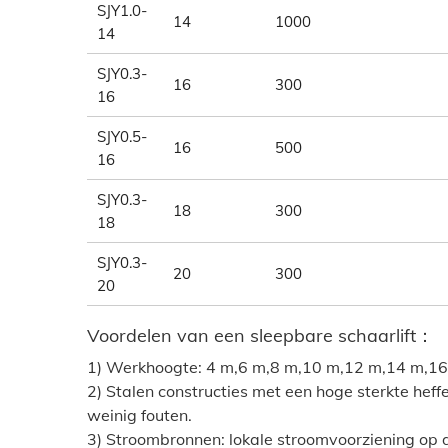
SJY1.0-
14
1000
14
SJY0.3-
16
300
16
SJY0.5-
16
500
16
SJY0.3-
18
300
18
SJY0.3-
20
300
20
Voordelen van een sleepbare schaarlift
：
1) Werkhoogte: 4 m,6 m,8 m,10 m,12 m,14 m,1
2) Stalen constructies met een hoge sterkte heff
weinig fouten.
3) Stroombronnen: lokale stroomvoorziening op 