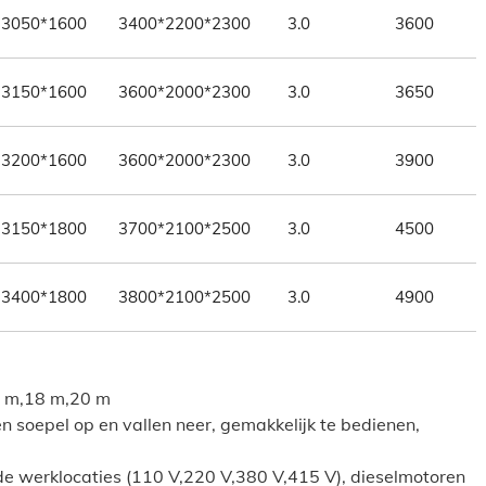
3050*1600
3400*2200*2300
3.0
3600
3150*1600
3600*2000*2300
3.0
3650
3200*1600
3600*2000*2300
3.0
3900
3150*1800
3700*2100*2500
3.0
4500
3400*1800
3800*2100*2500
3.0
4900
6 m,18 m,20 m
en soepel op en vallen neer, gemakkelijk te bedienen,
de werklocaties (110 V,220 V,380 V,415 V), dieselmotoren