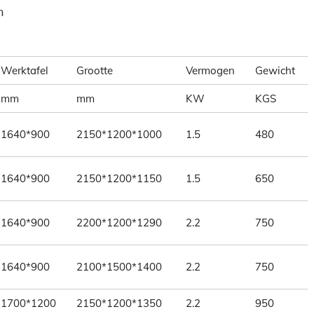
n
Werktafel
Grootte
Vermogen
Gewicht
mm
mm
KW
KGS
1640*900
2150*1200*1000
1.5
480
1640*900
2150*1200*1150
1.5
650
1640*900
2200*1200*1290
2.2
750
1640*900
2100*1500*1400
2.2
750
1700*1200
2150*1200*1350
2.2
950