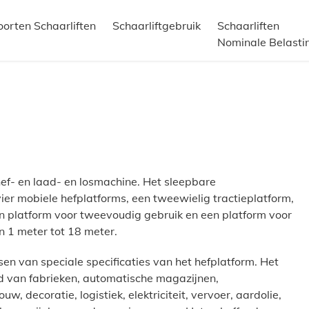
oorten Schaarliften
Schaarliftgebruik
Schaarliften
Nominale Belasti
 hef- en laad- en losmachine. Het sleepbare
er mobiele hefplatforms, een tweewielig tractieplatform,
en platform voor tweevoudig gebruik en een platform voor
 1 meter tot 18 meter.
n van speciale specificaties van het hefplatform. Het
ud van fabrieken, automatische magazijnen,
, decoratie, logistiek, elektriciteit, vervoer, aardolie,