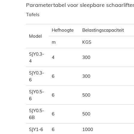
Parametertabel voor sleepbare schaarlifte
Tafels
Hefhoogte
Belastingscapaciteit
Model
m
KGS
SJY0.3-
4
300
4
SJY0.3-
6
300
6
SJY0.5-
6
500
6
SJY0.5-
6
500
6B
SJY1-6
6
1000