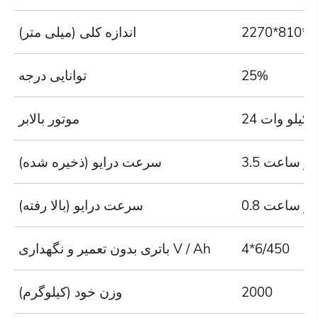
2270*810*1
اندازه کلی (میلی متر)
25%
توانایی درجه
موتور بالابر
تر در ساعت
سرعت درایو (ذخیره شده)
تر در ساعت
سرعت درایو (بالا رفته)
4*6/450
باتری بدون تعمیر و نگهداری V / Ah
2000
وزن خود (کیلوگرم)