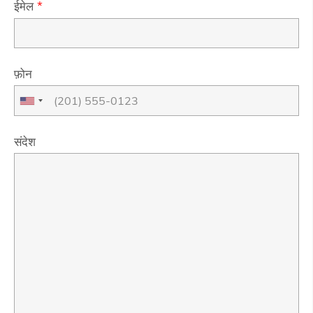
ईमेल
*
फ़ोन
संदेश