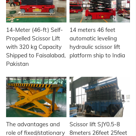
14-Meter (46-ft) Self-
14 meters 46 feet
Propelled Scissor Lift
automatic leveling
with 320 kg Capacity
hydraulic scissor lift
Shipped to Faisalabad,
platform ship to India
Pakistan
The advantages and
Scissor lift SJY0.5-8
role of fixed/stationary
8meters 26feet 25feet