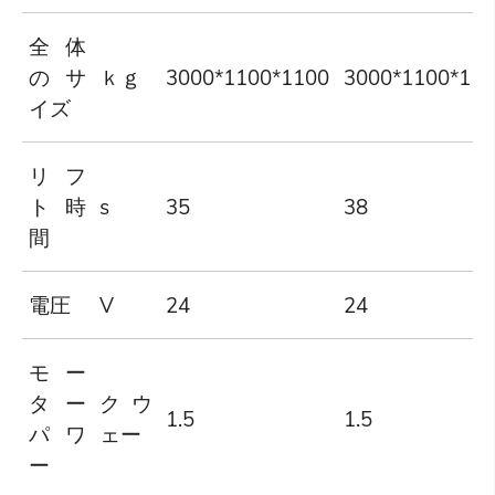
全体
のサ
ｋｇ
3000*1100*1100
3000*1100*11
イズ
リフ
ト時
s
35
38
間
電圧
V
24
24
モー
ター
クウ
1.5
1.5
パワ
ェー
ー