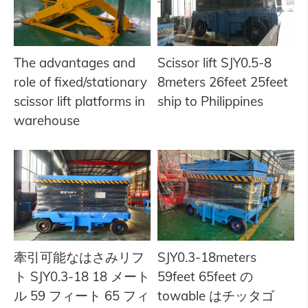
The advantages and
Scissor lift SJY0.5-8
role of fixed/stationary
8meters 26feet 25feet
scissor lift platforms in
ship to Philippines
warehouse
牽引可能なはさみリフ
SJY0.3-18meters
ト SJY0.3-18 18 メート
59feet 65feet の
ル 59 フィート 65 フィ
towable はチッタゴ