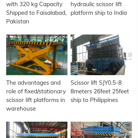
with 320 kg Capacity
hydraulic scissor lift
Shipped to Faisalabad,
platform ship to India
Pakistan
The advantages and
Scissor lift SJY0.5-8
role of fixed/stationary
8meters 26feet 25feet
scissor lift platforms in
ship to Philippines
warehouse