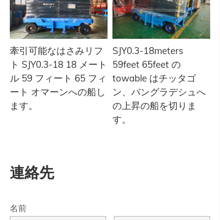
牽引可能なはさみリフ
SJY0.3-18meters
ト SJY0.3-18 18 メート
59feet 65feet の
ル 59 フィート 65 フィ
towable はチッタゴ
ート オマーンへの船し
ン、バングラデシュへ
ます。
の上昇の船を切りま
す。
連絡先
名前