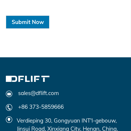
Submit Now
sales@dflift.com
+86 373-5859666
Verdieping 30, Gongyuan INT'I-gebouw,
Jinsui Road, Xinxiang City, Henan, China.