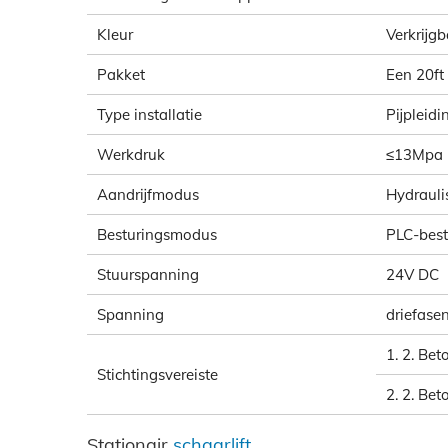
Kleur
Verkrijgb
Pakket
Een 20ft
Type installatie
Pijpleid
Werkdruk
≤13Mpa
Aandrijfmodus
Hydraulis
Besturingsmodus
PLC-best
Stuurspanning
24V DC
Spanning
driefase
1. 2. Be
Stichtingsvereiste
2. 2. Be
Stationair
schaarlift