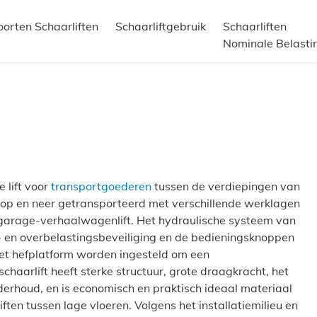
oorten Schaarliften
Schaarliftgebruik
Schaarliften
Nominale Belasti
e lift voor
transportgoederen
tussen de verdiepingen van
op en neer getransporteerd met verschillende werklagen
garage-verhaalwagenlift. Het hydraulische systeem van
al- en overbelastingsbeveiliging en de bedieningsknoppen
het hefplatform worden ingesteld om een
chaarlift heeft sterke structuur, grote draagkracht, het
nderhoud, en is economisch en praktisch ideaal materiaal
ften tussen lage vloeren. Volgens het installatiemilieu en