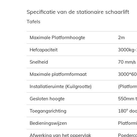
Specificatie van de stationaire schaarlift
Tafels
Maximale Platformhoogte
2m
Hefcapaciteit
3000kg-
Snelheid
70 mm/s
Maximale platformformaat
3000*6
Installatieruimte (Kuilgrootte)
(Platfo
Gesloten hoogte
550mm 
Toegangsrichting
180° doo
Bedieningswijzen
Platform
Afwerking van het oppervlak
Poederc