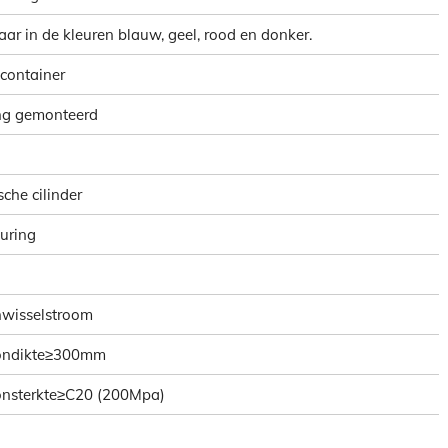
aar in de kleuren blauw, geel, rood en donker.
 container
ing gemonteerd
che cilinder
uring
nwisselstroom
tondikte≥300mm
tonsterkte≥C20 (200Mpa)