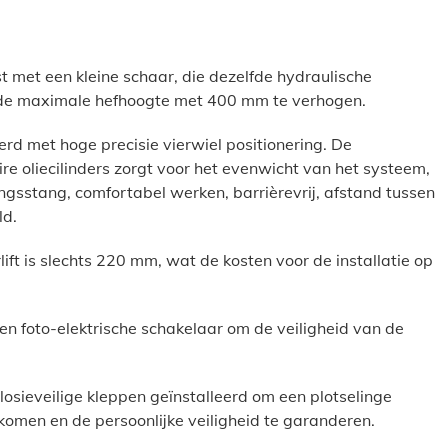
st met een kleine schaar, die dezelfde hydraulische
 de maximale hefhoogte met 400 mm te verhogen.
erd met hoge precisie vierwiel positionering. De
e oliecilinders zorgt voor het evenwicht van het systeem,
gsstang, comfortabel werken, barrièrevrij, afstand tussen
ld.
ift is slechts 220 mm, wat de kosten voor de installatie op
n foto-elektrische schakelaar om de veiligheid van de
plosieveilige kleppen geïnstalleerd om een plotselinge
rkomen en de persoonlijke veiligheid te garanderen.