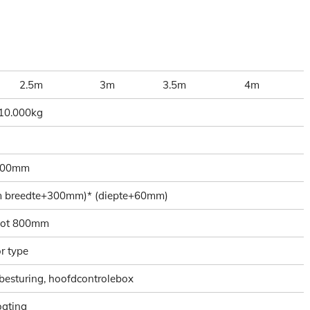
2.5m
3m
3.5m
4m
10.000kg
000mm
rm breedte+300mm)* (diepte+60mm)
tot 800mm
r type
besturing, hoofdcontrolebox
oating