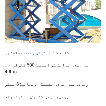
وضاحتیں:
کارگو
ڈبل کینچی لفٹ
شرح شدہ لوڈنگ کی اہلیت: 500 کلوگرام۔
40ton
زیادہ سے زیادہ لفٹنگ اونچائی: 6 میٹر
پروپوزل کی گذارش: ہائیڈرولک