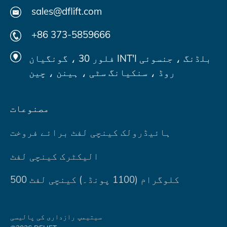
sales@dflift.com
+86 373-5859666
فلور 30 ، گونگیان INT'I بلڈنگ ، جنسوئی
روڈ ، سنکیانگ سٹی ، ہینن ، چین
مصنوعات
ہائیڈرولک کینچی لفٹ برائے فروخت
الیکٹرک کینچی لفٹ
500 کلوگرام (1100 پونڈ۔) کینچی لفٹ
سیتیمپ
رازداری کی پالیسی