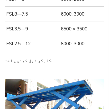
FSL8—7.5
6000. 3000
8
FSL3.5—9
6500 × 3500
3
FSL2.5—12
8000. 3000
2
کارگو ڈبل کینچی لفٹ: