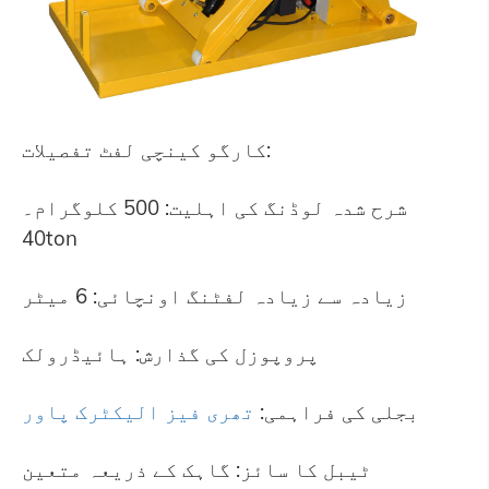
کارگو کینچی لفٹ تفصیلات:
شرح شدہ لوڈنگ کی اہلیت: 500 کلوگرام۔
40ton
زیادہ سے زیادہ لفٹنگ اونچائی: 6 میٹر
پروپوزل کی گذارش: ہائیڈرولک
بجلی کی فراہمی:
تھری فیز الیکٹرک پاور
ٹیبل کا سائز: گاہک کے ذریعہ متعین