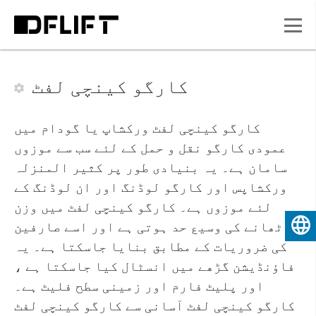
کارگو کینچی لفٹ
کارگو کینچی لفٹ ورکشاپ یا گودام میں
عمودی کارگو نقل و حمل کے لئے سب سے موزوں
سامان ہے۔ یہ بنیادی طور پر کثیر المنزلہ
ورکشاپس اور کارگو لوڈنگ اور ان لوڈنگ کے
لئے موزوں ہے۔ کارگو کینچی لفٹ میں وزن
اٹھانے کی وسیع حد ہوتی ہے اور اسے صارفین
اردو
کی ضروریات کے مطابق بنایا جاسکتا ہے۔ یہ
فاؤنڈیشن گڑھے میں انسٹال کیا جاسکتا ہے ،
اور پلیٹ فارم اور زمینی سطح فلیٹ ہے۔
کارگو کینچی لفٹ آسانی سے کارگو کینچی لفٹ