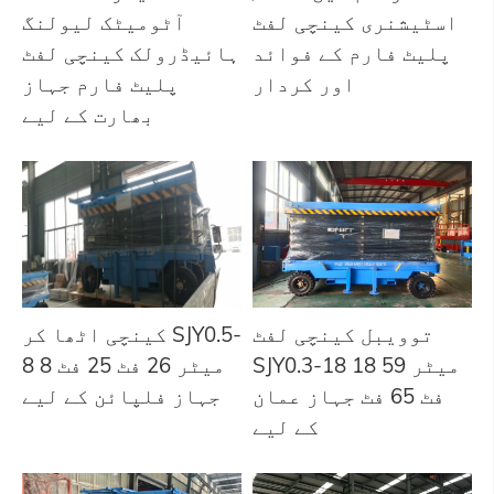
اسٹیشنری کینچی لفٹ
آٹومیٹک لیولنگ
پلیٹ فارم کے فوائد
ہائیڈرولک کینچی لفٹ
اور کردار
پلیٹ فارم جہاز
بھارت کے لیے
توویبل کینچی لفٹ
کینچی اٹھا کر SJY0.5-
SJY0.3-18 18 میٹر 59
8 8 میٹر 26 فٹ 25 فٹ
فٹ 65 فٹ جہاز عمان
جہاز فلپائن کے لیے
کے لیے