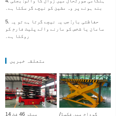
4. ہنگامی صورتحال میں زوال کا والو: بجلی
بند ہونے پر وہ مشین کو نیچے گر سکتا ہے۔
5. حفاظتی بار: جب یہ نیچے گرتا ہے تو یہ
سامان یا شخص کو مارنے والے پلیٹ فارم کو
روکتا ہے۔
متعلقہ خبریں
گودام میں فکسڈ/
14 میٹر 46 فٹ