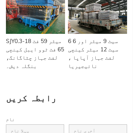
6 سیٹ 9 میٹر اور 6
SJY0.3-18 میٹر 59 فٹ
سیٹ 12 میٹر کینچی
65 فٹ ٹوو ایبل کینچی
لفٹ جہاز آپاپا ،
لفٹ جہاز چٹاگانگ،
نائیجیریا
بنگلہ دیش۔
رابطہ کریں
نام