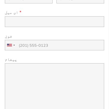
*
ای میل
فون
پیغام