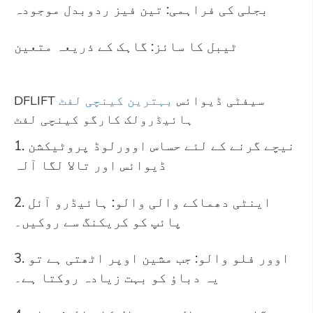
بجلی کی فراہمی: تین فیز ردوبدل موجودہ
ٹیبل کا سائز: گاہک کے ذریعہ متعین
DFLIFT سیفٹی ڈیوائس
بہترین کینچی لفٹ
ہائیڈرولک کارگو کینچی لفٹ
1. نیچے گرنے کے لئے حساس اوورلوڈ پروٹیکشن
ڈیوائس اور تالا لگا آلہ
2. اینٹی دھماکے والی والو: ہائیڈرو آئل
پائپ کو کریکنگ سے روکیں۔
3. اوور فلو والو: جب مشین اوپر اٹھتی ہے تو
یہ دباؤ کو بہت زیادہ روکتا ہے۔