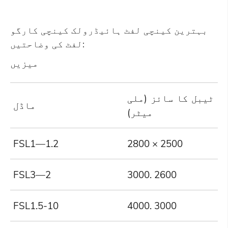
بہترین کینچی لفٹ ہائیڈرولک کینچی کارگو
لفٹ کی وضاحتیں:
میزیں
ٹیبل کا سائز (ملی
ماڈل
میٹر)
FSL1—1.2
2800 × 2500
1
FSL3—2
3000. 2600
3
FSL1.5-10
4000. 3000
1