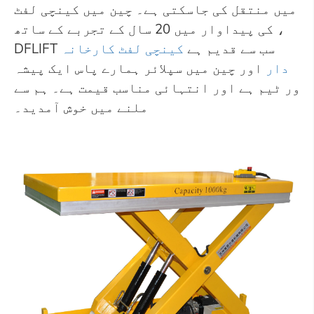
میں منتقل کی جاسکتی ہے۔ چین میں کینچی لفٹ
کی پیداوار میں 20 سال کے تجربے کے ساتھ ،
DFLIFT سب سے قدیم ہے
کینچی لفٹ کارخانہ
دار
اور چین میں سپلائر ہمارے پاس ایک پیشہ
ور ٹیم ہے اور انتہائی مناسب قیمت ہے۔ ہم سے
ملنے میں خوش آمدید۔