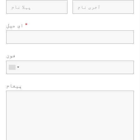
*
ای میل
فون
پیغام