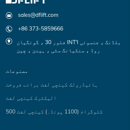
sales@dflift.com
+86 373-5859666
فلور 30 ، گونگیان INT'I بلڈنگ ، جنسوئی
روڈ ، سنکیانگ سٹی ، ہینن ، چین
مصنوعات
ہائیڈرولک کینچی لفٹ برائے فروخت
الیکٹرک کینچی لفٹ
500 کلوگرام (1100 پونڈ۔) کینچی لفٹ