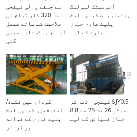
آٹومیٹک لیولنگ
سے چلنے والی قینچی
ہائیڈرولک کینچی لفٹ
لفٹ 320 کلو گرام کی
پلیٹ فارم جہاز
صلاحیت کے ساتھ فیصل
بھارت کے لیے
آباد، پاکستان بھیجی
گئی
کینچی اٹھا کر SJY0.5-
گودام میں فکسڈ/
8 8 میٹر 26 فٹ 25 فٹ
اسٹیشنری کینچی لفٹ
جہاز فلپائن کے لیے
پلیٹ فارم کے فوائد
اور کردار