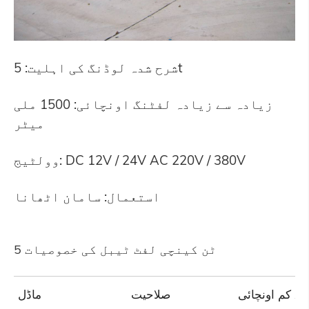
شرح شدہ لوڈنگ کی اہلیت: 5t
زیادہ سے زیادہ لفٹنگ اونچائی: 1500 ملی
میٹر
وولٹیج: DC 12V / 24V AC 220V / 380V
استعمال: سامان اٹھانا
5 ٹن کینچی لفٹ ٹیبل کی خصوصیات
ے کم اونچائی
صلاحیت
ماڈل