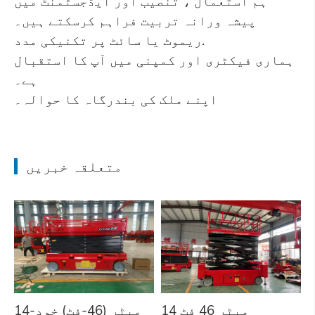
ہم استعمال ، تنصیب اور ایڈجسٹمنٹ میں
پیشہ ورانہ تربیت فراہم کرسکتے ہیں۔
ریموٹ یا سائٹ پر تکنیکی مدد.
ہماری فیکٹری اور کمپنی میں آپ کا استقبال
ہے۔
اپنے ملک کی بندرگاہ کا حوالہ۔
متعلقہ خبریں
14 میٹر 46 فٹ
14-میٹر (46-فٹ) خود