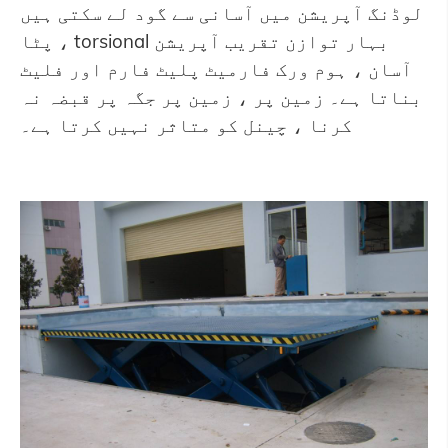
لوڈنگ آپریشن میں آسانی سے گود لے سکتی ہیں
، پٹا torsional بہار توازن تقریب آپریشن
آسان ، ہوم ورک فارمیٹ پلیٹ فارم اور فلیٹ
بناتا ہے۔ زمین پر ، زمین پر جگہ پر قبضہ نہ
کرنا ، چینل کو متاثر نہیں کرتا ہے۔