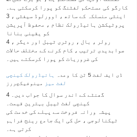
کارگو کی مستحکم لفٹنگ کو پورا کرسکتی ہے۔
3 ، اینٹی منسلکہ کے ساتھ ، اوورلوڈ سیفٹی
پروٹیکشن ہائیڈرولک نظام ، محفوظ آپریشن
کو یقینی بنانا
4 ، رولر ، بال ، روٹری ٹیبل اور دیگر
صوابدیدی ترتیب ، کام کرنے کے مختلف حالات
کی ضروریات کو پورا کرسکتے ہیں۔
ڈی ایف لفٹ 5 ٹن کا وعدہ
ہائیڈرولک کینچی
لفٹ میز
مینوفیکچررز
4 گھنٹے کے اندر سوال کا جواب دیں۔
کینچی لفٹ ٹیبل بہترین قیمت۔
پیشہ ورانہ فروخت سے پہلے کی خدمت کی
ٹیکنالوجی ، حل کی ایک جامع رینج فراہم
کرتی ہے۔