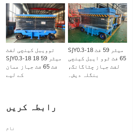
SJY0.3-18 میٹر 59 فٹ
توویبل کینچی لفٹ
65 فٹ ٹوو ایبل کینچی
SJY0.3-18 18 میٹر 59
لفٹ جہاز چٹاگانگ،
فٹ 65 فٹ جہاز عمان
بنگلہ دیش۔
کے لیے
رابطہ کریں
نام