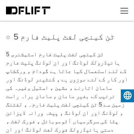
5 ٹن کینچی لفٹ پلیٹ فارم
5 ٹن کینچی لفٹ پلیٹ فارم اسٹیشنری
ہائیڈرولک لوڈنگ اور ان لوڈنگ پلیٹ فارم
کے لئے استعمال کیا جاتا ہے گودام ، ورکشاپ
اور کار کے لئے موزوں ہے ، کنٹینر لوڈنگ اور
سامان اتارنے ، مشین ، اسٹیل وغیرہ کی
ترتیب کے بغیر سامان ، سامان براہ راست
اردو
زمین سے 5 ٹن کینچی لفٹ پلیٹ فارم۔ ، لفٹنگ
، لوڈنگ اور ان لوڈنگ ، پیشہ ورانہ ڈیزائن
پٹا کی سرگرمیاں آٹوموبائل ، فورک لفٹ ،
دستی ہائیڈرولک فورک لفٹ لوڈنگ اور ان