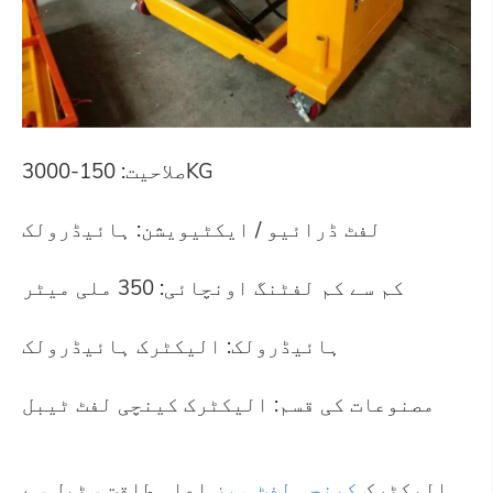
صلاحیت: 150-3000KG
لفٹ ڈرائیو / ایکٹیویشن: ہائیڈرولک
کم سے کم لفٹنگ اونچائی: 350 ملی میٹر
ہائیڈرولک: الیکٹرک ہائیڈرولک
مصنوعات کی قسم: الیکٹرک کینچی لفٹ ٹیبل
الیکٹرک
کینچی لفٹ میز
اعلی طاقت سٹیل سے