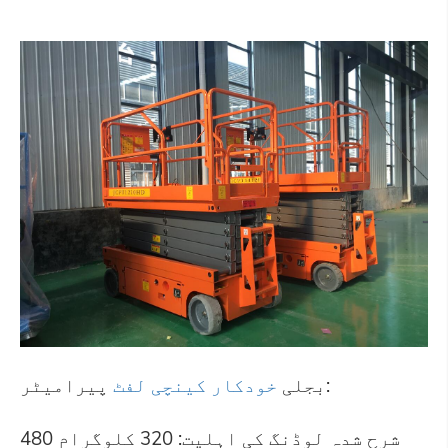
پیرامیٹر:
بجلی
خودکار کینچی لفٹ
شرح شدہ لوڈنگ کی اہلیت: 320 کلوگرام 480