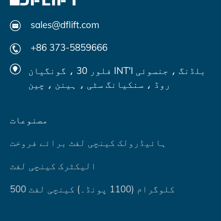
sales@dflift.com
+86 373-5859666
فلور 30 ، گونگیان INT'I بلڈنگ ، جنسوئی
روڈ ، سنکیانگ سٹی ، ہینن ، چین
مصنوعات
ہائیڈرولک کینچی لفٹ برائے فروخت
الیکٹرک کینچی لفٹ
500 کلوگرام (1100 پونڈ۔) کینچی لفٹ