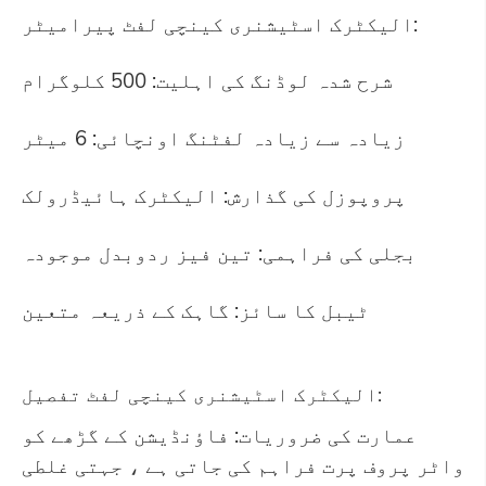
الیکٹرک اسٹیشنری کینچی لفٹ پیرامیٹر:
شرح شدہ لوڈنگ کی اہلیت: 500 کلوگرام
زیادہ سے زیادہ لفٹنگ اونچائی: 6 میٹر
پروپوزل کی گذارش: الیکٹرک ہائیڈرولک
بجلی کی فراہمی: تین فیز ردوبدل موجودہ
ٹیبل کا سائز: گاہک کے ذریعہ متعین
الیکٹرک اسٹیشنری کینچی لفٹ تفصیل:
عمارت کی ضروریات: فاؤنڈیشن کے گڑھے کو
واٹر پروف پرت فراہم کی جاتی ہے ، جہتی غلطی