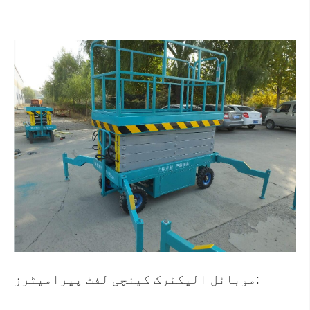
موبائل الیکٹرک کینچی لفٹ پیرامیٹرز: