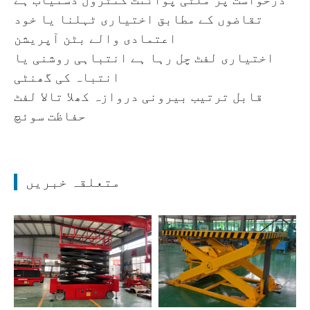
تقاضوں کے مطابق اختیاری ٹہلنا یا خود
اعتمادی والے بٹن آپریشن
اختیاری لفٹ چل رہا ہے انتباہی روشنی یا
انتباہ کی گھنٹی
قابل ترتیب بیرونی دروازہ کھلا تالا لفٹ
حفاظت سوئچ
متعلقہ خبریں