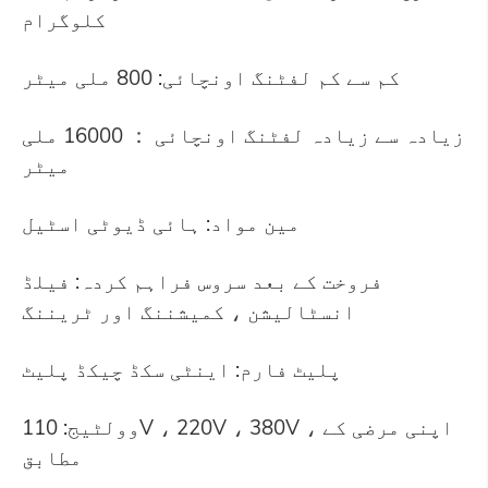
کلوگرام
کم سے کم لفٹنگ اونچائی: 800 ملی میٹر
زیادہ سے زیادہ لفٹنگ اونچائی ： 16000 ملی
میٹر
مین مواد: ہائی ڈیوٹی اسٹیل
فروخت کے بعد سروس فراہم کردہ: فیلڈ
انسٹالیشن ، کمیشننگ اور ٹریننگ
پلیٹ فارم: اینٹی سکڈ چیکڈ پلیٹ
وولٹیج: 110V ، 220V ، 380V ، اپنی مرضی کے
مطابق