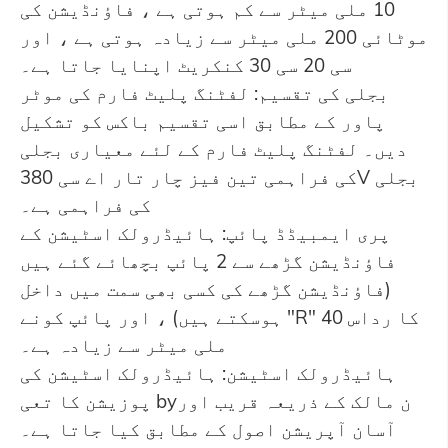
10 ملی میٹر سے کم ہوتی ہے ، فاؤنڈیشن کی
موٹائی 200 ملی میٹر سے زیادہ ہوتی ہے ، اور
سی 20 سی 30 کنکریٹ اپنایا جاتا ہے۔
بجلی کی تقسیم: لفٹنگ پلیٹ فارم کی موٹر
پاور کے مطابق اسی تقسیم باکس کو تشکیل
دیں۔ لفٹنگ پلیٹ فارم کے لئے معیاری بجلی
کی فراہمی تین فیز چار تار اے سی 380V بجلی
کی فراہمی ہے۔
پری ایمبیڈڈ پائپ: ہائیڈرولک اسٹیشن کے
فاؤنڈیشن گڑھے سے 2 پائپ بچھائے گئے ہیں
(فاؤنڈیشن گڑھے کی کسی بھی سمت میں داخل
ہوسکتے ہیں) ، اور پائپ کونے "R" کا رداس 40
ملی میٹر سے زیادہ ہے۔
ہائیڈرولک اسٹیشن: ہائیڈرولک اسٹیشن کی
پوزیشن کا تعی byن مالک کے ذریعہ قریب اور
آسان آپریشن اصول کے مطابق کیا جاتا ہے۔