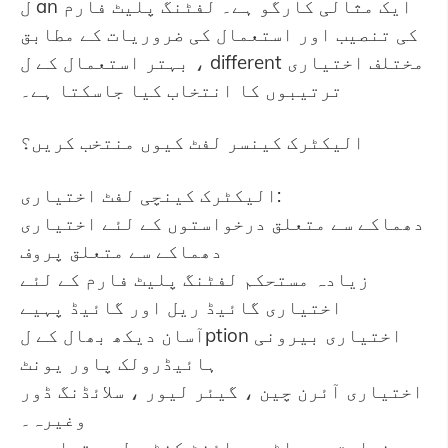
ل an ایک مثالی کارگو ہے۔ لفٹنگ پلیٹ فارم
کی تنصیب اور استعمال کی ضروریات کے مطابق
، بہتر استعمال کے ل different مختلف اختیاری
ترتیبوں کا انتخاب کیا جاسکتا ہے۔
الیکٹرک کینسر لفٹ کیوں منتخب کریں؟
الیکٹرک کینچی لفٹ اختیاری:
دھماکے سے متعلق درخواستوں کے لئے اختیاری
دھماکے سے متعلق پروف
زیادہ مستحکم لفٹنگ پلیٹ فارم کے لئے
اختیاری گائیڈ ریل اور گائیڈ پہیے
آسان دیکھ بھال کے لption اختیاری بیرونی
ہائیڈرولک پاور یونٹ
اختیاری آئرن چین ، گیئر لیور ، سلائڈنگ ڈور
وغیرہ۔
درخواست پر ملٹی پوائنٹ کنٹرول دستیاب ہے