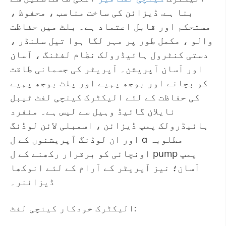
بنا ہے. ڈیزائن کی ساخت مناسب ، محفوظ ،
مستحکم اور قابل اعتماد ہے۔ بلٹ میں حفاظت
والو ، مکمل طور پر مہر لگا ہوا تیل سلنڈر ،
دستی کنٹرول ہائیڈرولک نظام لفٹنگ ، آسان
اور آسان آپریشن۔ آپریٹر کی جسمانی طاقت
کو بچانے اور بوجھ پہیے اور پلٹ بوجھ پہیے
کی حفاظت کے لئے الیکٹرک کینچی لفٹ ٹیبل
نایلان گائیڈ وہیل سے لیس ہے۔ منفرد
ہائیڈرولک پمپ ڈیزائن ، اسمبلی لائن لوڈنگ
اور ان لوڈنگ آپریشنوں کے ل a مطلوبہ
اونچائی کو برقرار رکھنے کے ل pump پمپ
آسان؛ نیز آپریٹر کے آرام کے لئے انوکھا
ڈیزائنر۔
الیکٹرک خودکار کینچی لفٹ: