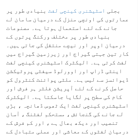
بجلی
اسٹیشنری کینچی لفٹ
بنیادی طور پر
عمارتوں کی اونچی منزل کے درمیان سامان لے
جانے کے لئے استعمال ہوتا ہے۔ مصنوعات
بنیادی طور پر مختلف ورکنگ پرتوں کے
درمیان اوپر اور نیچے منتقل کی جاتی ہیں۔
کار تین جہتی گیراج اور زیرزمین گیراج میں
لفٹ کرتی ہے۔ الیکٹرک اسٹیشنری کینچی لفٹ
اینٹی ڈراپ اور اوورلوڈ سیفٹی پروٹیکشن
ڈیوائسز سے لیس ہے۔ ملٹی پوائنٹ کنٹرول کو
حاصل کرنے کے لئے آپریشن فلٹر ہر فرش اور
کام کی سطح پر لگایا جاسکتا ہے۔ الیکٹرک
اسٹیشنری کینچی لفٹ ایک ٹھوس ڈھانچہ ، بڑی
لے جانے کی گنجائش ، مستحکم لفٹنگ ، آسان
تنصیب اور دیکھ بھال ہے ، اور کم فرش کے
درمیان لفٹوں کے معاشی اور عملی متبادل کے