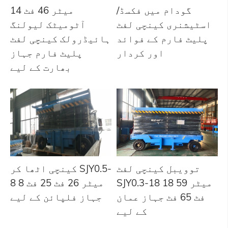
گودام میں فکسڈ/
14 میٹر 46 فٹ
اسٹیشنری کینچی لفٹ
آٹومیٹک لیولنگ
پلیٹ فارم کے فوائد
ہائیڈرولک کینچی لفٹ
اور کردار
پلیٹ فارم جہاز
بھارت کے لیے
توویبل کینچی لفٹ
کینچی اٹھا کر SJY0.5-
SJY0.3-18 18 میٹر 59
8 8 میٹر 26 فٹ 25 فٹ
فٹ 65 فٹ جہاز عمان
جہاز فلپائن کے لیے
کے لیے