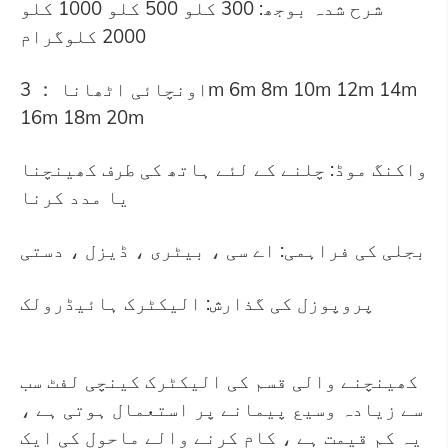
شرح شدہ بوجھ: 300 کلو 500 کلو 1000 کلو
2000 کلوگرام
اونچائی اٹھانا ： 3m 6m 8m 10m 12m 14m
16m 18m 20m
واکنگ موڈ: چلنے کے لئے ہاتھ کی طرف کھینچنا
یا مدد کرنا
بجلی کی فراہمی: اے سی ، بیٹری ، ڈیزل ، دستی
پروپوزل کی گذارش: الیکٹرک ہائیڈرولک
کھینچنے والی قسم کی الیکٹرک کینچی لفٹ سب
سے زیادہ وسیع پیمانے پر استعمال ہوتی ہے ،
یہ کم قیمت ہے ، کام کرنے والے ماحول کی ایک