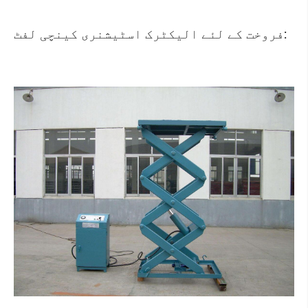
فروخت کے لئے الیکٹرک اسٹیشنری کینچی لفٹ: