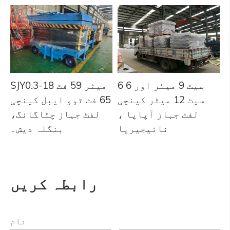
6 سیٹ 9 میٹر اور 6
SJY0.3-18 میٹر 59 فٹ
سیٹ 12 میٹر کینچی
65 فٹ ٹوو ایبل کینچی
لفٹ جہاز آپاپا ،
لفٹ جہاز چٹاگانگ،
نائیجیریا
بنگلہ دیش۔
رابطہ کریں
نام