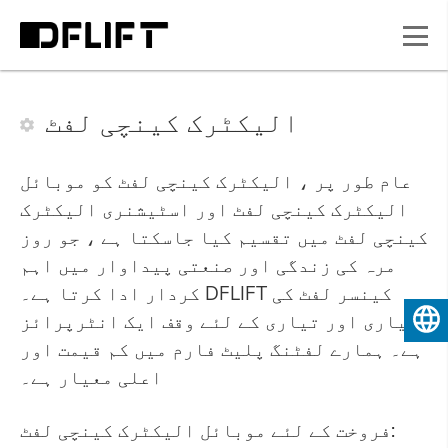
الیکٹرک کینچی لفٹ
عام طور پر ، الیکٹرک کینچی لفٹ کو موبائل
الیکٹرک کینچی لفٹ اور اسٹیشنری الیکٹرک
کینچی لفٹ میں تقسیم کیا جاسکتا ہے ، جو روز
مرہ کی زندگی اور صنعتی پیداوار میں اہم
کردار ادا کرتا ہے۔ DFLIFT کینسر لفٹ کی
تیاری اور تیاری کے لئے وقف ایک انٹرپرائز
اردو
ہے۔ ہمارے لفٹنگ پلیٹ فارم میں کم قیمت اور
اعلی معیار ہے۔
فروخت کے لئے موبائل الیکٹرک کینچی لفٹ: