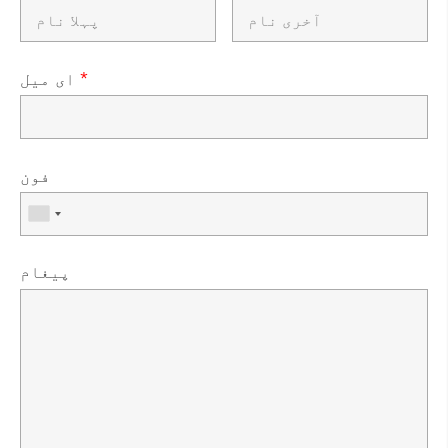
*
ای میل
فون
پیغام