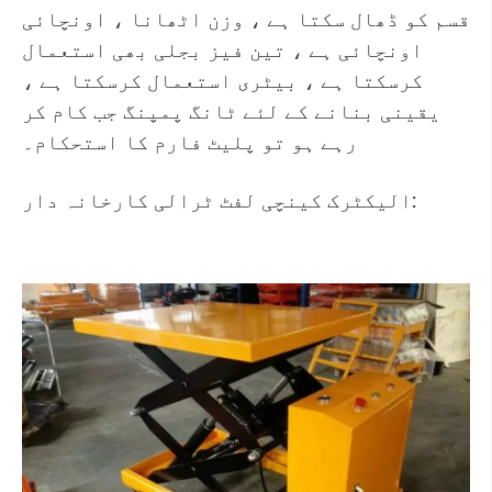
قسم کو ڈھال سکتا ہے ، وزن اٹھانا ، اونچائی
اونچائی ہے ، تین فیز بجلی بھی استعمال
کرسکتا ہے ، بیٹری استعمال کرسکتا ہے ،
یقینی بنانے کے لئے ٹانگ پمپنگ جب کام کر
رہے ہو تو پلیٹ فارم کا استحکام۔
الیکٹرک کینچی لفٹ ٹرالی کارخانہ دار: