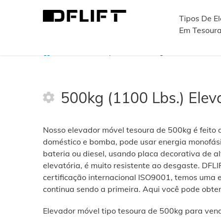
Tipos De E
Em Tesour
>
Elevadores tipo tesoura Carga Nominal
>
50
500kg (1100 Lbs.) Elev
Nosso elevador móvel tesoura de 500kg é feito de
doméstico e bomba, pode usar energia monofási
bateria ou diesel, usando placa decorativa de 
elevatória, é muito resistente ao desgaste. DFLI
certificação internacional ISO9001, temos uma e
continua sendo a primeira. Aqui você pode obte
Elevador móvel tipo tesoura de 500kg para ven