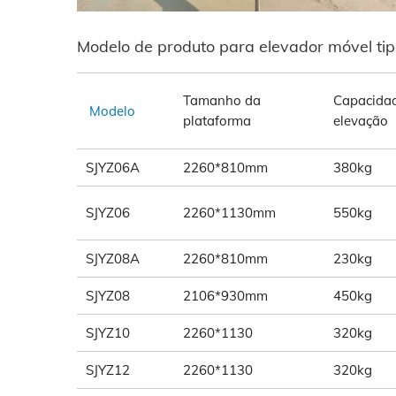
Modelo de produto para elevador móvel tip
Tamanho da
Capacida
Modelo
plataforma
elevação
SJYZ06A
2260*810mm
380kg
SJYZ06
2260*1130mm
550kg
SJYZ08A
2260*810mm
230kg
SJYZ08
2106*930mm
450kg
SJYZ10
2260*1130
320kg
SJYZ12
2260*1130
320kg