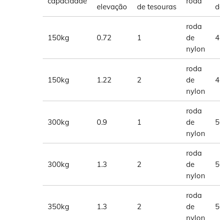
capacidade
roda
elevação
de tesouras
d
roda
150kg
0.72
1
de
4
nylon
roda
150kg
1.22
2
de
4
nylon
roda
300kg
0.9
1
de
5
nylon
roda
300kg
1.3
2
de
5
nylon
roda
350kg
1.3
2
de
5
nylon