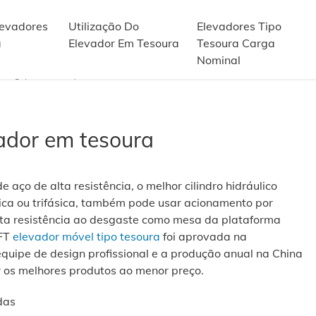
levadores
Utilização Do
Elevadores Tipo
a
Elevador Em Tesoura
Tesoura Carga
Nominal
0kg (1100 Lbs.) Elevador em tesoura
ador em tesoura
 aço de alta resistência, o melhor cilindro hidráulico
ca ou trifásica, também pode usar acionamento por
alta resistência ao desgaste como mesa da plataforma
FT
elevador móvel tipo tesoura
foi aprovada na
quipe de design profissional e a produção anual na China
r os melhores produtos ao menor preço.
das