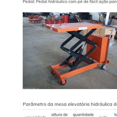
Pedal: Pedal hidráulico com pé de fácil ação pa
Parâmetro da mesa elevatória hidráulica 
altura de
quantidade
t