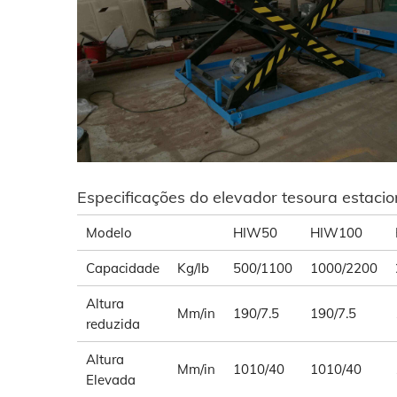
Especificações do elevador tesoura estaci
Modelo
HIW50
HIW100
Capacidade
Kg/lb
500/1100
1000/2200
Altura
Mm/in
190/7.5
190/7.5
reduzida
Altura
Mm/in
1010/40
1010/40
Elevada