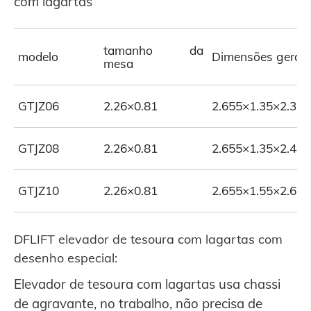
com lagartas
tamanho da
modelo
Dimensões gerais
mesa
GTJZ06
2.26×0.81
2.655×1.35×2.33
GTJZ08
2.26×0.81
2.655×1.35×2.48
GTJZ10
2.26×0.81
2.655×1.55×2.61
DFLIFT elevador de tesoura com lagartas com
desenho especial:
Elevador de tesoura com lagartas usa chassi
de agravante, no trabalho, não precisa de