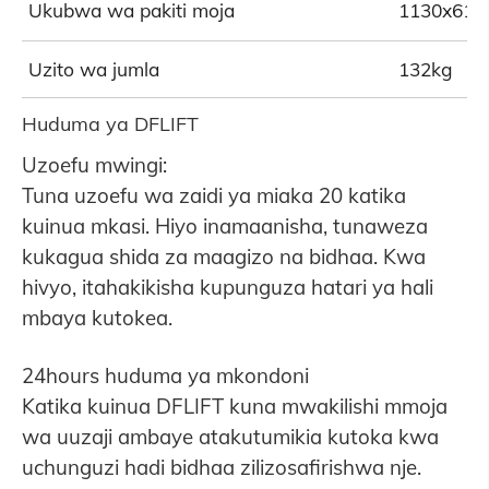
Ukubwa wa pakiti moja
1130x61
Uzito wa jumla
132kg
Huduma ya DFLIFT
Uzoefu mwingi:
Tuna uzoefu wa zaidi ya miaka 20 katika
kuinua mkasi. Hiyo inamaanisha, tunaweza
kukagua shida za maagizo na bidhaa. Kwa
hivyo, itahakikisha kupunguza hatari ya hali
mbaya kutokea.
24hours huduma ya mkondoni
Katika kuinua DFLIFT kuna mwakilishi mmoja
wa uuzaji ambaye atakutumikia kutoka kwa
uchunguzi hadi bidhaa zilizosafirishwa nje.