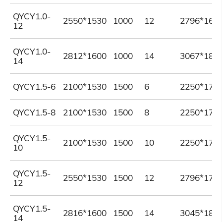
QYCY1.0-
2550*1530
1000
12
2796*167
12
QYCY1.0-
2812*1600
1000
14
3067*181
14
QYCY1.5-6
2100*1530
1500
6
2250*175
QYCY1.5-8
2100*1530
1500
8
2250*175
QYCY1.5-
2100*1530
1500
10
2250*175
10
QYCY1.5-
2550*1530
1500
12
2796*176
12
QYCY1.5-
2816*1600
1500
14
3045*185
14