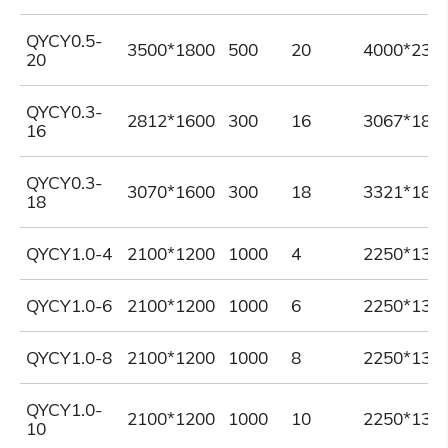
QYCY0.5-
3500*1800
500
20
4000*230
20
QYCY0.3-
2812*1600
300
16
3067*181
16
QYCY0.3-
3070*1600
300
18
3321*181
18
QYCY1.0-4
2100*1200
1000
4
2250*135
QYCY1.0-6
2100*1200
1000
6
2250*135
QYCY1.0-8
2100*1200
1000
8
2250*135
QYCY1.0-
2100*1200
1000
10
2250*135
10