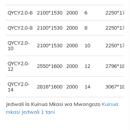
QYCY2.0-6
2100*1530
2000
6
2250*175
QYCY2.0-8
2100*1530
2000
8
2250*175
QYCY2.0-
2100*1530
2000
10
2250*175
10
QYCY2.0-
2550*1600
2000
12
2796*185
12
QYCY2.0-
2816*1600
2000
14
3067*185
14
Jedwali la Kuinua Mkasi wa Mwongozo
Kuinua
mkasi Jedwali 1 tani