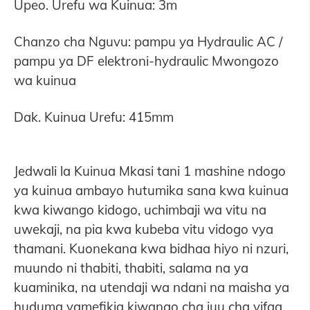
Upeo. Urefu wa Kuinua: 3m
Chanzo cha Nguvu: pampu ya Hydraulic AC /
pampu ya DF elektroni-hydraulic Mwongozo
wa kuinua
Dak. Kuinua Urefu: 415mm
Jedwali la Kuinua Mkasi tani 1 mashine ndogo
ya kuinua ambayo hutumika sana kwa kuinua
kwa kiwango kidogo, uchimbaji wa vitu na
uwekaji, na pia kwa kubeba vitu vidogo vya
thamani. Kuonekana kwa bidhaa hiyo ni nzuri,
muundo ni thabiti, thabiti, salama na ya
kuaminika, na utendaji wa ndani na maisha ya
huduma yamefikia kiwango cha juu cha vifaa