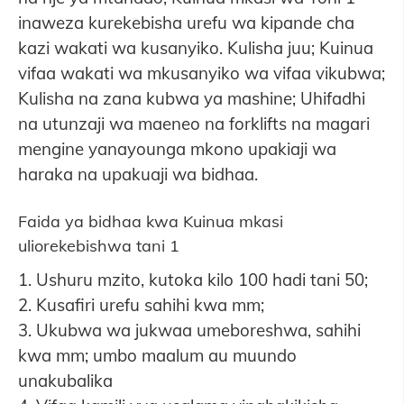
inaweza kurekebisha urefu wa kipande cha
kazi wakati wa kusanyiko. Kulisha juu; Kuinua
vifaa wakati wa mkusanyiko wa vifaa vikubwa;
Kulisha na zana kubwa ya mashine; Uhifadhi
na utunzaji wa maeneo na forklifts na magari
mengine yanayounga mkono upakiaji wa
haraka na upakuaji wa bidhaa.
Faida ya bidhaa kwa Kuinua mkasi
uliorekebishwa tani 1
1. Ushuru mzito, kutoka kilo 100 hadi tani 50;
2. Kusafiri urefu sahihi kwa mm;
3. Ukubwa wa jukwaa umeboreshwa, sahihi
kwa mm; umbo maalum au muundo
unakubalika