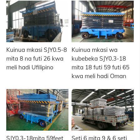
Kuinua mkasi SJY0.5-8
Kuinua mkasi wa
mita 8 na futi 26 kwa
kubebeka SJY0.3-18
meli hadi Ufilipino
mita 18 futi 59 futi 65
kwa meli hadi Oman
SJY0.3-18mita 59feet
Seti 6 mita 9 & 6 seti