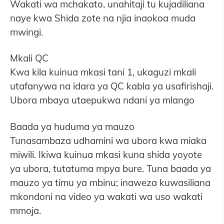
Wakati wa mchakato, unahitaji tu kujadiliana
naye kwa Shida zote na njia inaokoa muda
mwingi.
Mkali QC
Kwa kila kuinua mkasi tani 1, ukaguzi mkali
utafanywa na idara ya QC kabla ya usafirishaji.
Ubora mbaya utaepukwa ndani ya mlango
Baada ya huduma ya mauzo
Tunasambaza udhamini wa ubora kwa miaka
miwili. Ikiwa kuinua mkasi kuna shida yoyote
ya ubora, tutatuma mpya bure. Tuna baada ya
mauzo ya timu ya mbinu; inaweza kuwasiliana
mkondoni na video ya wakati wa uso wakati
mmoja.