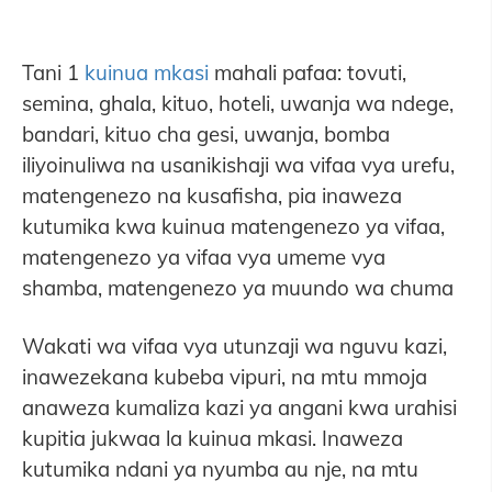
Tani 1
kuinua mkasi
mahali pafaa: tovuti,
semina, ghala, kituo, hoteli, uwanja wa ndege,
bandari, kituo cha gesi, uwanja, bomba
iliyoinuliwa na usanikishaji wa vifaa vya urefu,
matengenezo na kusafisha, pia inaweza
kutumika kwa kuinua matengenezo ya vifaa,
matengenezo ya vifaa vya umeme vya
shamba, matengenezo ya muundo wa chuma
Wakati wa vifaa vya utunzaji wa nguvu kazi,
inawezekana kubeba vipuri, na mtu mmoja
anaweza kumaliza kazi ya angani kwa urahisi
kupitia jukwaa la kuinua mkasi. Inaweza
kutumika ndani ya nyumba au nje, na mtu