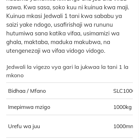
sawa. Kwa sasa, soko kuu ni kuinua kwa maji.
Kuinua mkasi Jedwali 1 tani kwa sababu ya
saizi yake ndogo, usafirishaji wa rununu
hutumiwa sana katika vifaa, usimamizi wa
ghala, maktaba, maduka makubwa, na
utengenezaji wa vifaa vidogo vidogo.
Jedwali la vigezo vya gari la jukwaa la tani 1 la
mkono
Bidhaa / Mfano
SLC1000
Imepimwa mzigo
1000kg
Urefu wa juu
1000mm