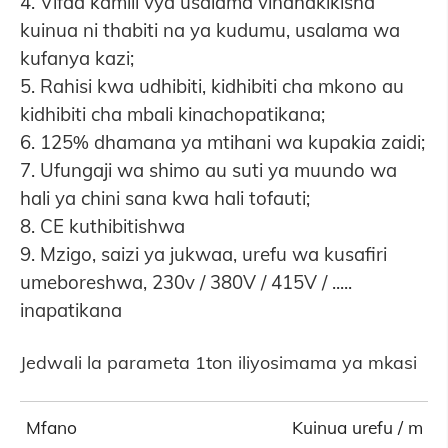
4. Vifaa kamili vya usalama vinahakikisha
kuinua ni thabiti na ya kudumu, usalama wa
kufanya kazi;
5. Rahisi kwa udhibiti, kidhibiti cha mkono au
kidhibiti cha mbali kinachopatikana;
6. 125% dhamana ya mtihani wa kupakia zaidi;
7. Ufungaji wa shimo au suti ya muundo wa
hali ya chini sana kwa hali tofauti;
8. CE kuthibitishwa
9. Mzigo, saizi ya jukwaa, urefu wa kusafiri
umeboreshwa, 230v / 380V / 415V / .....
inapatikana
Jedwali la parameta 1ton iliyosimama ya mkasi
Mfano
Kuinua urefu / m