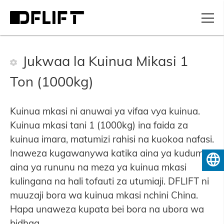
Jukwaa la Kuinua Mikasi 1
Ton (1000kg)
Kuinua mkasi ni anuwai ya vifaa vya kuinua.
Kuinua mkasi tani 1 (1000kg) ina faida za
kuinua imara, matumizi rahisi na kuokoa nafasi.
Inaweza kugawanywa katika aina ya kudumu,
Kiswahili
aina ya rununu na meza ya kuinua mkasi
kulingana na hali tofauti za utumiaji. DFLIFT ni
muuzaji bora wa kuinua mkasi nchini China.
Hapa unaweza kupata bei bora na ubora wa
bidhaa.