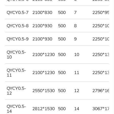
QYCY0.5-7
2100*830
500
7
2250*950
QYCY0.5-8
2100*930
500
8
2250*106
QYCY0.5-9
2100*930
500
9
2250*106
QYCY0.5-
2100*1230
500
10
2250*135
10
QYCY0.5-
2100*1230
500
11
2250*135
11
QYCY0.5-
2550*1530
500
12
2796*167
12
QYCY0.5-
2812*1530
500
14
3067*173
14