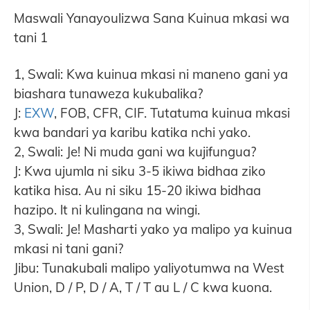
Maswali Yanayoulizwa Sana
Kuinua mkasi wa
tani 1
1, Swali: Kwa kuinua mkasi ni maneno gani ya
biashara tunaweza kukubalika?
J:
EXW
, FOB, CFR, CIF. Tutatuma kuinua mkasi
kwa bandari ya karibu katika nchi yako.
2, Swali: Je! Ni muda gani wa kujifungua?
J: Kwa ujumla ni siku 3-5 ikiwa bidhaa ziko
katika hisa. Au ni siku 15-20 ikiwa bidhaa
hazipo. lt ni kulingana na wingi.
3, Swali: Je! Masharti yako ya malipo ya kuinua
mkasi ni tani gani?
Jibu: Tunakubali malipo yaliyotumwa na West
Union, D / P, D / A, T / T au L / C kwa kuona.