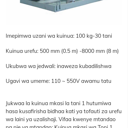
Imepimwa uzani wa kuinua: 100 kg-30 tani
Kuinua urefu: 500 mm (0.5 m) -8000 mm (8 m)
Ukubwa wa jedwali: inaweza kubadilishwa
Ugavi wa umeme: 110 ~ 550V awamu tatu
Jukwaa la kuinua mkasi la tani 1 hutumiwa
hasa kusafirisha bidhaa kati ya tofauti za urefu
wa laini ya uzalishaji. Vifaa kwenye mtandao
na nje ya mtandao; Kuinua mkasi wa Toni 1