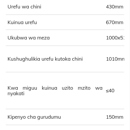
Urefu wa chini
430mm
Kuinua urefu
670mm
Ukubwa wa meza
1000x51
Kushughulikia urefu kutoka chini
1010mm
Kwa miguu kuinua uzito mzito wa
≤40
nyakati
Kipenyo cha gurudumu
150mm