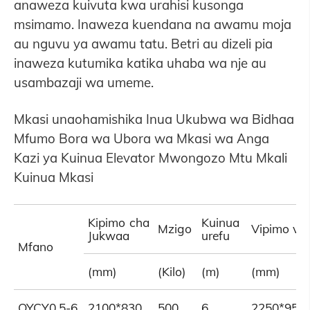
anaweza kuivuta kwa urahisi kusonga
msimamo. Inaweza kuendana na awamu moja
au nguvu ya awamu tatu. Betri au dizeli pia
inaweza kutumika katika uhaba wa nje au
usambazaji wa umeme.
Mkasi unaohamishika Inua Ukubwa wa Bidhaa
Mfumo Bora wa Ubora wa Mkasi wa Anga
Kazi ya Kuinua Elevator Mwongozo Mtu Mkali
Kuinua Mkasi
Kipimo cha
Kuinua
Mzigo
Vipimo vy
Jukwaa
urefu
Mfano
(mm)
(Kilo)
(m)
(mm)
QYCY0.5-6
2100*830
500
6
2250*950