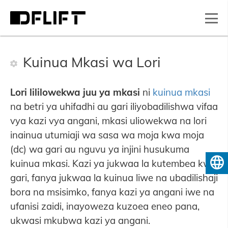
Kuinua Mkasi wa Lori
Lori lililowekwa juu ya mkasi
ni
kuinua mkasi
na betri ya uhifadhi au gari iliyobadilishwa vifaa
vya kazi vya angani, mkasi uliowekwa na lori
inainua utumiaji wa sasa wa moja kwa moja
(dc) wa gari au nguvu ya injini husukuma
kuinua mkasi. Kazi ya jukwaa la kutembea kwa
Kiswahili
gari, fanya jukwaa la kuinua liwe na ubadilishaji
bora na msisimko, fanya kazi ya angani iwe na
ufanisi zaidi, inayoweza kuzoea eneo pana,
ukwasi mkubwa kazi ya angani.