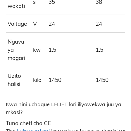
s
35
38
wakati
Voltage
V
24
24
Nguvu
ya
kw
1.5
1.5
magari
Uzito
kilo
1450
1450
halisi
Kwa nini uchague LFLIFT lori iliyowekwa juu ya
mkasi?
Tuna cheti cha CE