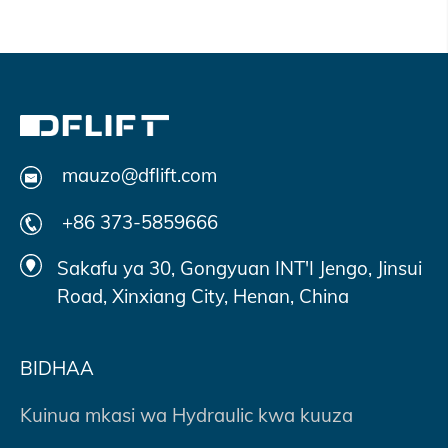
mauzo@dflift.com
+86 373-5859666
Sakafu ya 30, Gongyuan INT'I Jengo, Jinsui
Road, Xinxiang City, Henan, China
BIDHAA
Kuinua mkasi wa Hydraulic kwa kuuza