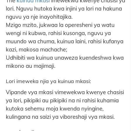
The
kuinua mkasi
imewekwa kwenye chasisi ya
lori. Nguvu hutoka kwa injini ya lori na hakuna
nguvu ya nje inayohitajika.
Mzigo mzito, jukwaa la operesheni ya watu
wengi ni kubwa, rahisi kusonga, nguvu ya
muundo wa chuma, kuinua laini, rahisi kufanya
kazi, makosa machache;
Udhibiti wa kuinua unaweza kuendeshwa kwa
mikono au majimaji.
Lori imeweka njia ya kuinua mkasi:
Vipande vya mkasi vimewekwa kwenye chasisi
ya lori, pikipiki au pikipiki na ni rahisi kuhamia
kutoka sehemu moja kwenda nyingine,
kulingana na saizi ya viboreshaji vya mkasi.