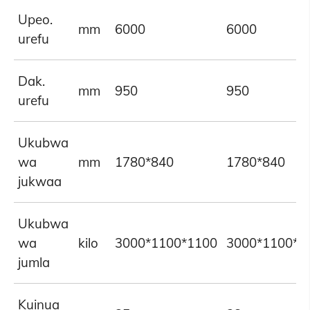
Upeo.
mm
6000
6000
urefu
Dak.
mm
950
950
urefu
Ukubwa
wa
mm
1780*840
1780*840
jukwaa
Ukubwa
wa
kilo
3000*1100*1100
3000*1100*1
jumla
Kuinua