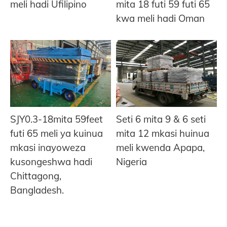
meli hadi Ufilipino
mita 18 futi 59 futi 65
kwa meli hadi Oman
SJY0.3-18mita 59feet
Seti 6 mita 9 & 6 seti
futi 65 meli ya kuinua
mita 12 mkasi huinua
mkasi inayoweza
meli kwenda Apapa,
kusongeshwa hadi
Nigeria
Chittagong,
Bangladesh.