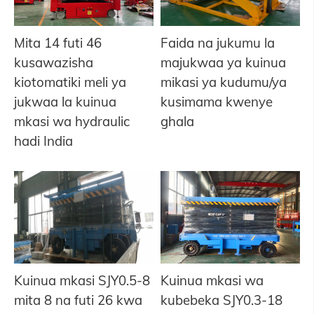
Mita 14 futi 46
Faida na jukumu la
kusawazisha
majukwaa ya kuinua
kiotomatiki meli ya
mikasi ya kudumu/ya
jukwaa la kuinua
kusimama kwenye
mkasi wa hydraulic
ghala
hadi India
Kuinua mkasi SJY0.5-8
Kuinua mkasi wa
mita 8 na futi 26 kwa
kubebeka SJY0.3-18