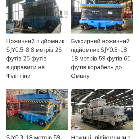
Ножичний підйомник
Буксирний ножичний
SJY0.5-8 8 метрів 26
підйомник SJY0.3-18
футів 25 футів
18 метрів 59 футів 65
відправити на
футів корабель до
Філіппіни
Оману
SJY0,3-18 метрів 59
Ножиці -підйомники з