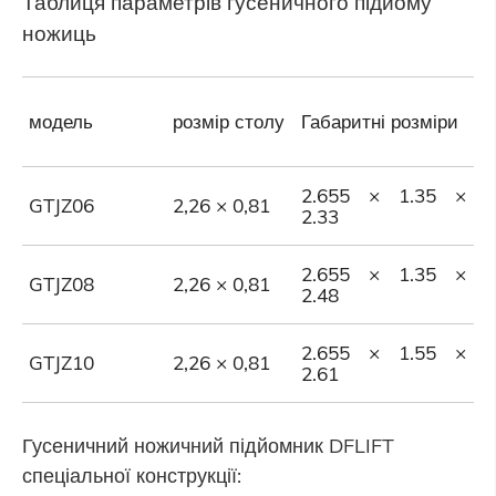
Таблиця параметрів гусеничного підйому
ножиць
модель
розмір столу
Габаритні розміри
В
2.655 × 1.35 ×
GTJZ06
2,26 × 0,81
6
2.33
2.655 × 1.35 ×
GTJZ08
2,26 × 0,81
8
2.48
2.655 × 1.55 ×
GTJZ10
2,26 × 0,81
1
2.61
Гусеничний ножичний підйомник DFLIFT
спеціальної конструкції: