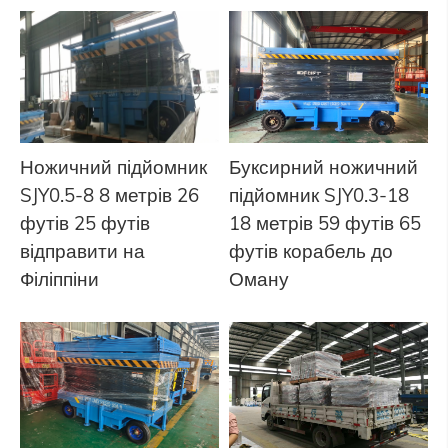
Ножичний підйомник
Буксирний ножичний
SJY0.5-8 8 метрів 26
підйомник SJY0.3-18
футів 25 футів
18 метрів 59 футів 65
відправити на
футів корабель до
Філіппіни
Оману