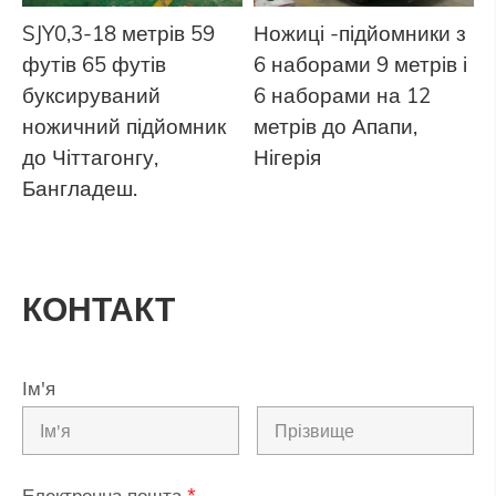
SJY0,3-18 метрів 59
Ножиці -підйомники з
футів 65 футів
6 наборами 9 метрів і
буксируваний
6 наборами на 12
ножичний підйомник
метрів до Апапи,
до Чіттагонгу,
Нігерія
Бангладеш.
КОНТАКТ
Ім'я
Електронна пошта
*