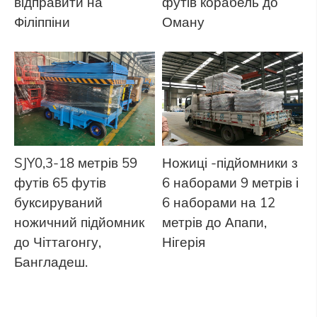
відправити на
футів корабель до
Філіппіни
Оману
SJY0,3-18 метрів 59
Ножиці -підйомники з
футів 65 футів
6 наборами 9 метрів і
буксируваний
6 наборами на 12
ножичний підйомник
метрів до Апапи,
до Чіттагонгу,
Нігерія
Бангладеш.