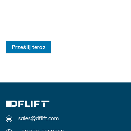
Prześlij teraz
sales@dflift.com