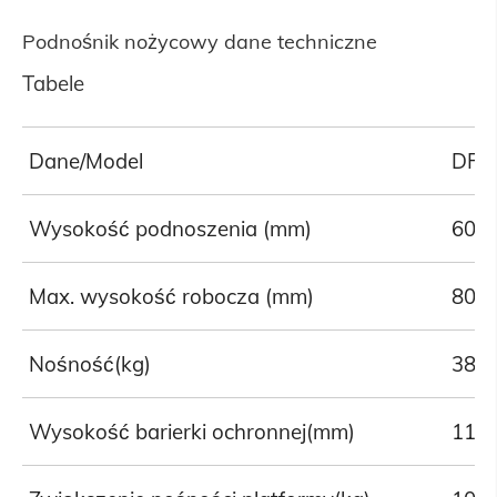
Podnośnik nożycowy dane techniczne
Tabele
Dane/Model
DFP
Wysokość podnoszenia (mm)
600
Max. wysokość robocza (mm)
800
Nośność(kg)
380
Wysokość barierki ochronnej(mm)
110