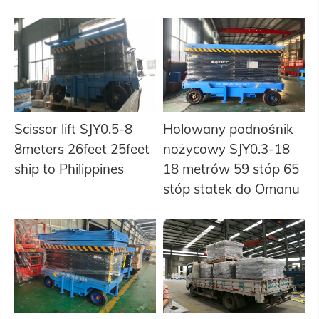
Scissor lift SJY0.5-8
Holowany podnośnik
8meters 26feet 25feet
nożycowy SJY0.3-18
ship to Philippines
18 metrów 59 stóp 65
stóp statek do Omanu