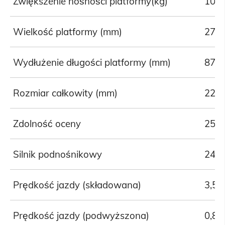
Zwiększenie nośności platformy(kg)
100
Wielkość platformy (mm)
270
Wydłużenie długości platformy (mm)
870
Rozmiar całkowity (mm)
227
Zdolność oceny
25%
Silnik podnośnikowy
24V
Prędkość jazdy (składowana)
3,5k
Prędkość jazdy (podwyższona)
0,8k