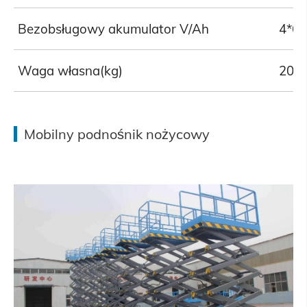
Bezobsługowy akumulator V/Ah
4*6/
Waga własna(kg)
200
Mobilny podnośnik nożycowy