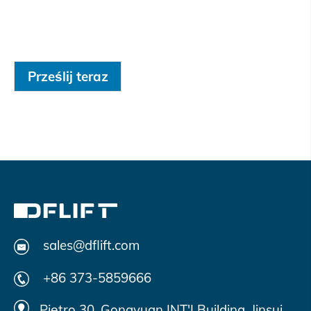
Prześlij teraz
sales@dflift.com
+86 373-5859666
Piętro 30, Gongyuan INT'I Building, Jinsui