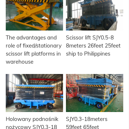
The advantages and
Scissor lift SJY0.5-8
role of fixed/stationary
8meters 26feet 25feet
scissor lift platforms in
ship to Philippines
warehouse
Holowany podnośnik
SJY0.3-18meters
nożycowy SJY0.3-18
59feet 65feet