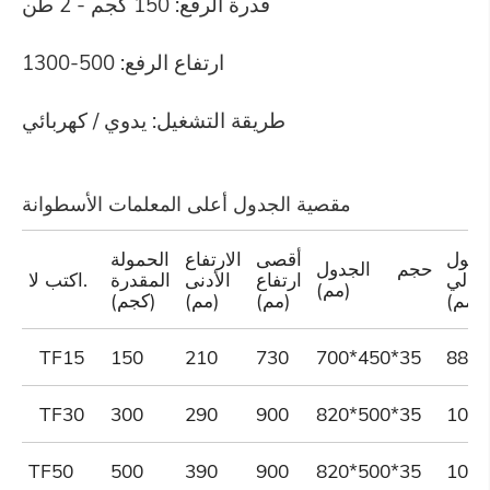
قدرة الرفع: 150 كجم - 2 طن
ارتفاع الرفع: 500-1300
طريقة التشغيل: يدوي / كهربائي
مقصية الجدول أعلى المعلمات الأسطوانة
لطول
أقصى
الارتفاع
الحمولة
حجم الجدول
جمالي
ارتفاع
الأدنى
المقدرة
اكتب لا.
(مم)
(مم)
(مم)
(مم)
(كجم)
TF15
150
210
730
700*450*35
880
TF30
300
290
900
820*500*35
107
TF50
500
390
900
820*500*35
107