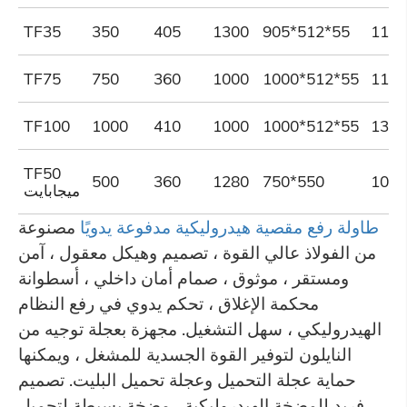
TF35
350
405
1300
905*512*55
117
TF75
750
360
1000
1000*512*55
117
TF100
1000
410
1000
1000*512*55
135
TF50
500
360
1280
750*550
103
ميجابايت
طاولة رفع مقصية هيدروليكية مدفوعة يدويًا
مصنوعة
من الفولاذ عالي القوة ، تصميم وهيكل معقول ، آمن
ومستقر ، موثوق ، صمام أمان داخلي ، أسطوانة
محكمة الإغلاق ، تحكم يدوي في رفع النظام
الهيدروليكي ، سهل التشغيل. مجهزة بعجلة توجيه من
النايلون لتوفير القوة الجسدية للمشغل ، ويمكنها
حماية عجلة التحميل وعجلة تحميل البليت. تصميم
فريد للمضخة الهيدروليكية ، مضخة بسيطة لتحميل