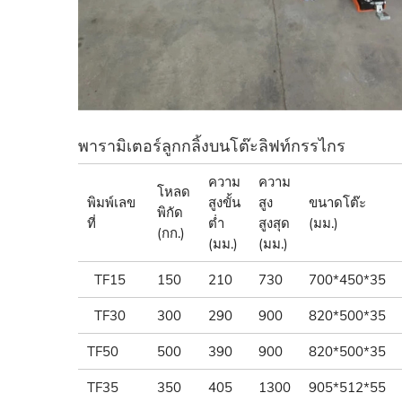
พารามิเตอร์ลูกกลิ้งบนโต๊ะลิฟท์กรรไกร
ความ
ความ
โหลด
พิมพ์เลข
สูงขั้น
สูง
ขนาดโต๊ะ
พิกัด
ที่
ต่ำ
สูงสุด
(มม.)
(กก.)
(มม.)
(มม.)
TF15
150
210
730
700*450*35
TF30
300
290
900
820*500*35
TF50
500
390
900
820*500*35
TF35
350
405
1300
905*512*55